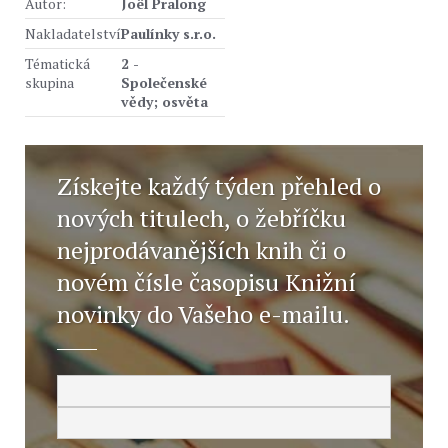
Autor:
Joël Pralong
Nakladatelství
Paulínky s.r.o.
Tématická
2 -
skupina
Společenské
vědy; osvěta
Získejte každý týden přehled o
nových titulech, o žebříčku
nejprodávanějších knih či o
novém čísle časopisu Knižní
novinky do Vašeho e-mailu.