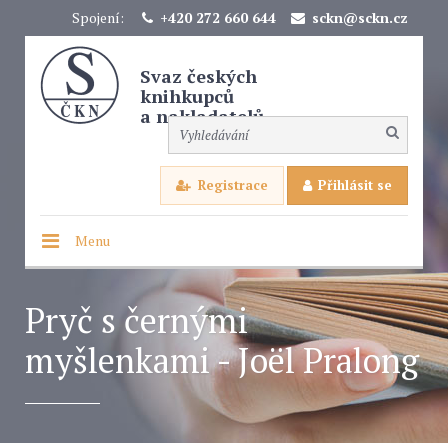
Spojení:
+420 272 660 644
sckn@sckn.cz
Svaz českých
knihkupců
a nakladatelů
Registrace
Přihlásit se
Menu
Pryč s černými
myšlenkami - Joël Pralong