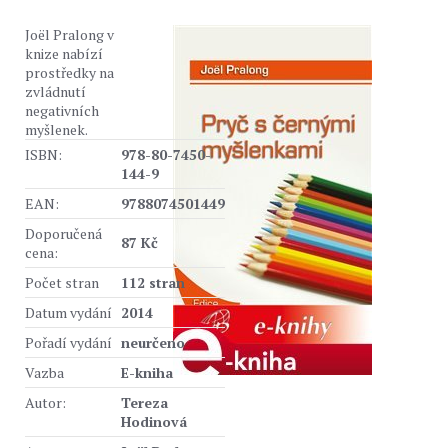
Joël Pralong v
knize nabízí
prostředky na
zvládnutí
negativních
myšlenek.
ISBN:
978-80-7450-
144-9
EAN:
9788074501449
Doporučená
87 Kč
cena:
Počet stran
112 stran
Datum vydání
2014
Pořadí vydání
neurčeno
Vazba
E-kniha
Autor:
Tereza
Hodinová