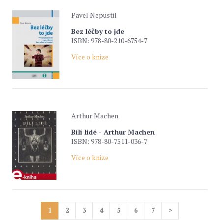
Pavel Nepustil
Bez léčby to jde
ISBN: 978-80-210-6754-7
Více o knize
Arthur Machen
Bílí lidé - Arthur Machen
ISBN: 978-80-7511-036-7
Více o knize
1
2
3
4
5
6
7
>