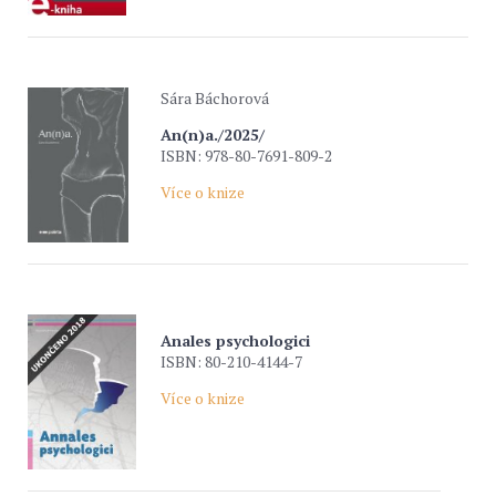
Sára Báchorová
An(n)a./2025/
ISBN: 978-80-7691-809-2
Více o knize
Anales psychologici
ISBN: 80-210-4144-7
Více o knize