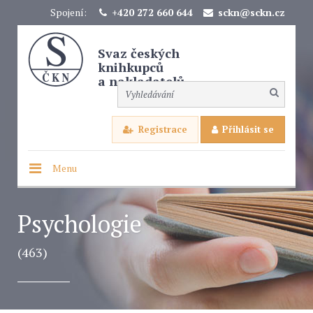
Spojení:
+420 272 660 644
sckn@sckn.cz
Svaz českých
knihkupců
a nakladatelů
Registrace
Přihlásit se
Menu
Psychologie
(463)