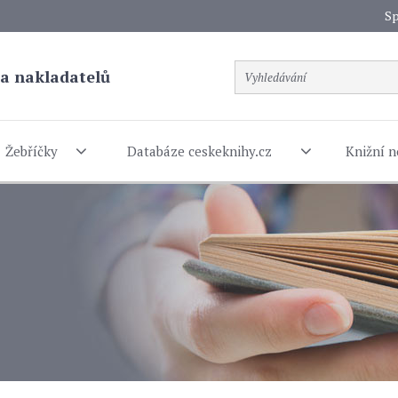
Sp
a nakladatelů
Žebříčky
Databáze ceskeknihy.cz
Knižní n