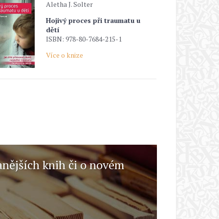
Aletha J. Solter
Hojivý proces při traumatu u
dětí
ISBN: 978-80-7684-215-1
Více o knize
anějších knih či o novém