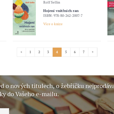
Rolf Sellin
Hojení vnitřních ran
ISBN: 978-80-262-2007-7
Více o knize
<
1
2
3
4
5
6
7
>
ed o nových titulech, o žebříčku nejprodáv
nky do Vašeho e-mailu.