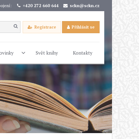
ojení:
+420 272 660 644
sckn@sckn.cz
Registrace
Přihlásit se
ovinky
Svět knihy
Kontakty