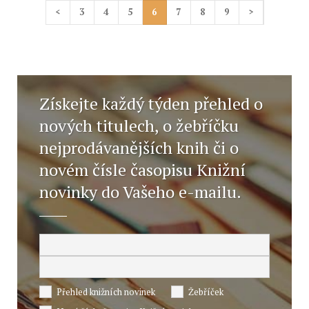
<
3
4
5
6
7
8
9
>
Získejte každý týden přehled o
nových titulech, o žebříčku
nejprodávanějších knih či o
novém čísle časopisu Knižní
novinky do Vašeho e-mailu.
Přehled knižních novinek
Žebříček