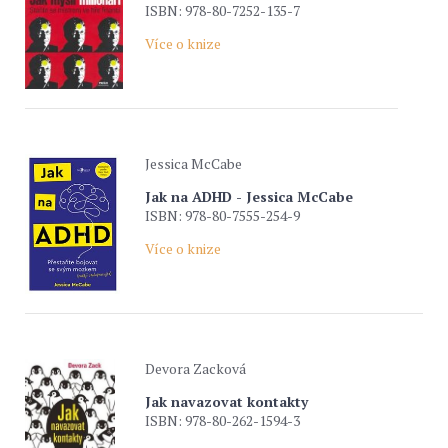
ISBN: 978-80-7252-135-7
Více o knize
Jessica McCabe
Jak na ADHD - Jessica McCabe
ISBN: 978-80-7555-254-9
Více o knize
Devora Zacková
Jak navazovat kontakty
ISBN: 978-80-262-1594-3