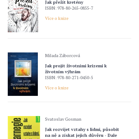
Jak přežít kretény
ISBN: 978-80-265-0855-7
Více o knize
Milada Záborcová
Jak projít životními krizemi k
životním výhrám
ISBN: 978-80-271-0450-5
Více o knize
Svatoslav Gosman
Jak rozvíjet vztahy s lidmi, působit
na ně a získat jejich důvěru - Dale