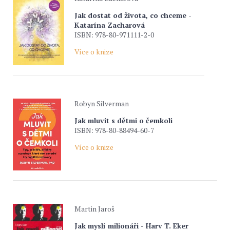
Jak dostat od života, co chceme -
Katarína Zacharová
ISBN: 978-80-971111-2-0
Více o knize
Robyn Silverman
Jak mluvit s dětmi o čemkoli
ISBN: 978-80-88494-60-7
Více o knize
Martin Jaroš
Jak myslí milionáři - Harv T. Eker