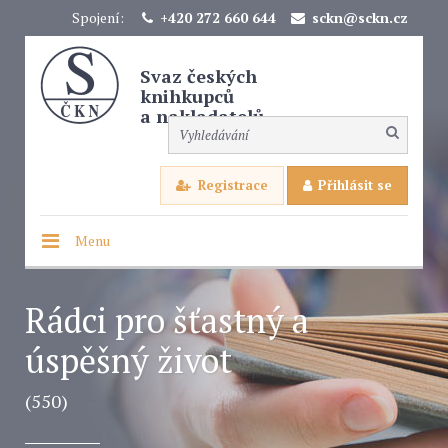
Spojení:
+420 272 660 644
sckn@sckn.cz
Svaz českých
knihkupců
a nakladatelů
Registrace
Přihlásit se
Menu
Rádci pro šťastný a
úspěšný život
(550)