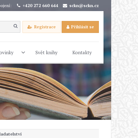
ojení:
+420 272 660 644
sckn@sckn.cz
Registrace
Přihlásit se
ovinky
Svět knihy
Kontakty
adatelství