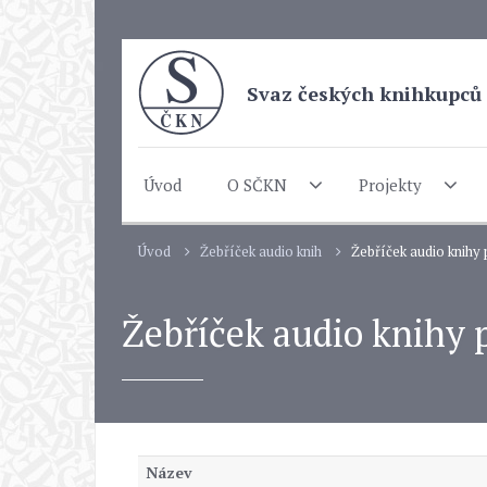
Svaz českých knihkupců 
Úvod
O SČKN
Projekty
Úvod
Žebříček audio knih
Žebříček audio knihy
Žebříček audio knihy
Název