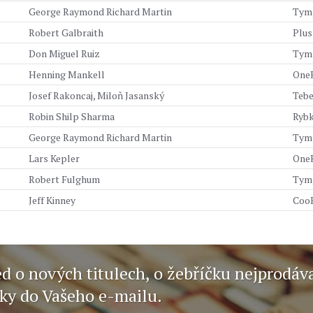
George Raymond Richard Martin
Tymp
Robert Galbraith
Plus,
Don Miguel Ruiz
Tymp
Henning Mankell
OneH
Josef Rakoncaj, Miloň Jasanský
Tebe
Robin Shilp Sharma
Rybk
George Raymond Richard Martin
Tymp
Lars Kepler
OneH
Robert Fulghum
Tymp
Jeff Kinney
CooB
ed o nových titulech, o žebříčku nejprodáv
nky do Vašeho e-mailu.