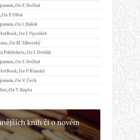
anum, čte F. Dočkal
 čte P. Oliva
anum, čte J. Dušek
otBook, čte J. Vyorálek
nas, čte M. Táborský
a Publishers, čte J. Dvořák
anum, čte F. Dočkal
otBook, čte P. Rímský
anum, čte V. Čech
oo, čte V. Kopta
anějších knih či o novém