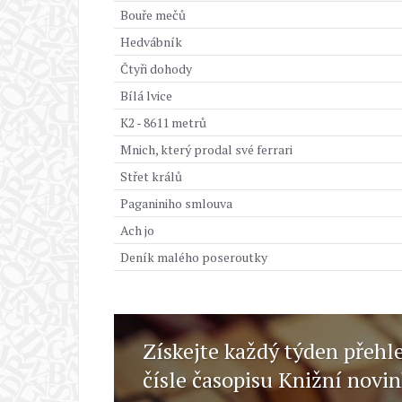
Bouře mečů
Hedvábník
Čtyři dohody
Bílá lvice
K2 - 8611 metrů
Mnich, který prodal své ferrari
Střet králů
Paganiniho smlouva
Ach jo
Deník malého poseroutky
Získejte každý týden přehl
čísle časopisu Knižní novi