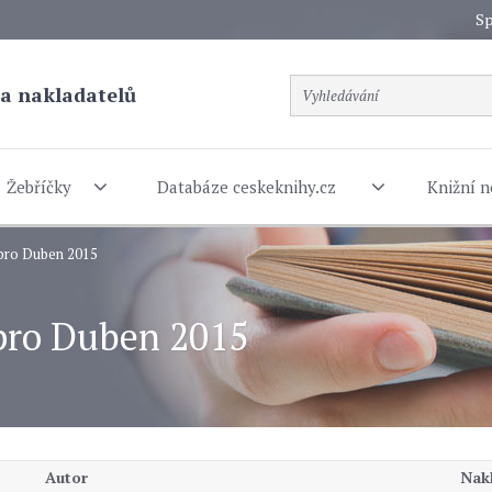
Sp
a nakladatelů
Žebříčky
Databáze ceskeknihy.cz
Knižní n
 pro Duben 2015
 pro Duben 2015
Autor
Nakl