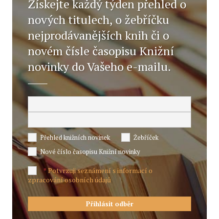
Získejte každý týden přehled o
nových titulech, o žebříčku
nejprodávanějších knih či o
novém čísle časopisu Knižní
novinky do Vašeho e-mailu.
Přehled knižních novinek
Žebříček
Nové číslo časopisu Knižní novinky
Potvrzuji seznámení s informací o
*
zpracování osobních údajů