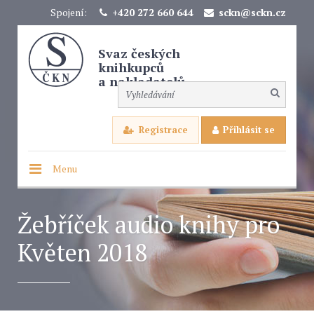
Spojení:
+420 272 660 644
sckn@sckn.cz
Svaz českých
knihkupců
a nakladatelů
Registrace
Přihlásit se
Menu
Žebříček audio knihy pro
Květen 2018