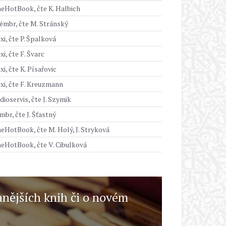
eHotBook, čte K. Halbich
émbr, čte M. Stránský
xi, čte P. Špalková
xi, čte F. Švarc
xi, čte K. Písařovic
xi, čte F. Kreuzmann
dioservis, čte J. Szymik
mbr, čte J. Šťastný
eHotBook, čte M. Holý, J. Stryková
eHotBook, čte V. Cibulková
anějších knih či o novém