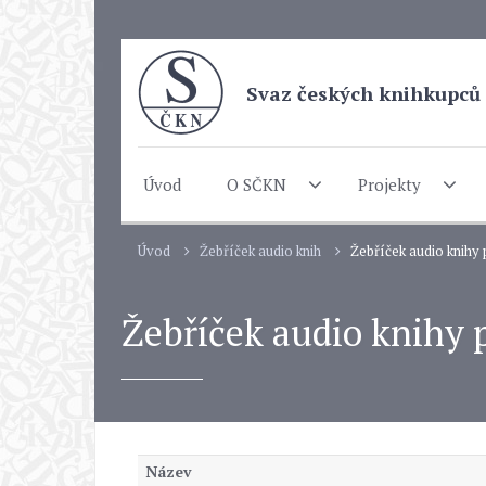
Svaz českých knihkupců 
Úvod
O SČKN
Projekty
Úvod
Žebříček audio knih
Žebříček audio knihy
Žebříček audio knihy
Název