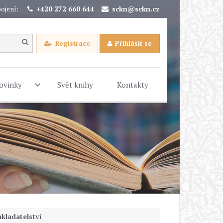
ojení:
+420 272 660 644
sckn@sckn.cz
Registrace
Přihlásit se
ovinky
Svět knihy
Kontakty
kladatelství