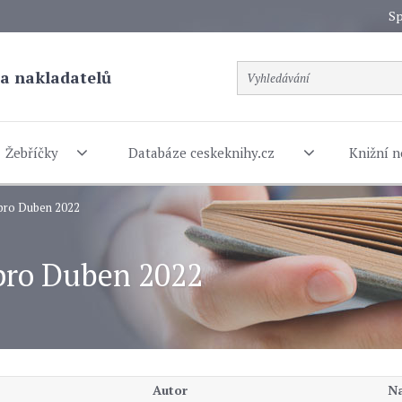
Sp
a nakladatelů
Žebříčky
Databáze ceskeknihy.cz
Knižní n
 pro Duben 2022
 pro Duben 2022
Autor
Na