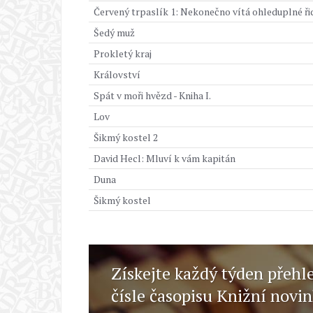
Červený trpaslík 1: Nekonečno vítá ohleduplné ři
Šedý muž
Prokletý kraj
Království
Spát v moři hvězd - Kniha I.
Lov
Šikmý kostel 2
David Hecl: Mluví k vám kapitán
Duna
Šikmý kostel
Získejte každý týden přehl
čísle časopisu Knižní novi