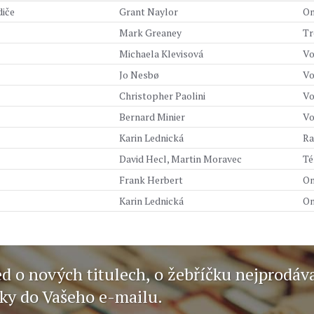
diče
Grant Naylor
On
Mark Greaney
Tr
Michaela Klevisová
Vo
Jo Nesbø
Vo
Christopher Paolini
Vo
Bernard Minier
Vo
Karin Lednická
Ra
David Hecl, Martin Moravec
Té
Frank Herbert
On
Karin Lednická
On
ed o nových titulech, o žebříčku nejprodáv
nky do Vašeho e-mailu.