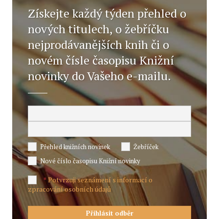
Získejte každý týden přehled o
nových titulech, o žebříčku
nejprodávanějších knih či o
novém čísle časopisu Knižní
novinky do Vašeho e-mailu.
Přehled knižních novinek
Žebříček
Nové číslo časopisu Knižní novinky
Potvrzuji seznámení s informací o
*
zpracování osobních údajů