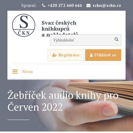
Spojení:
+420 272 660 644
sckn@sckn.cz
Svaz českých
knihkupců
a nakladatelů
Registrace
Přihlásit se
Menu
Žebříček audio knihy pro
Červen 2022