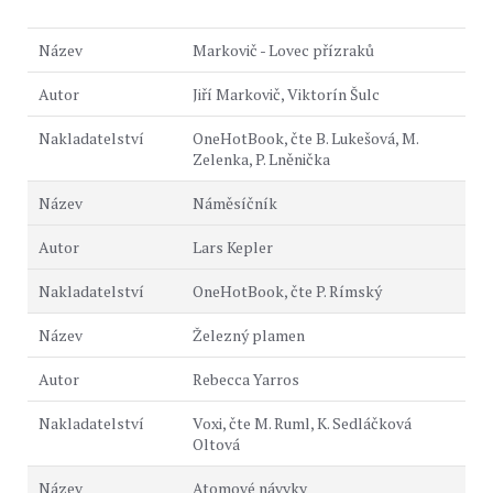
Markovič - Lovec přízraků
Jiří Markovič, Viktorín Šulc
OneHotBook, čte B. Lukešová, M.
Zelenka, P. Lněnička
Náměsíčník
Lars Kepler
OneHotBook, čte P. Rímský
Železný plamen
Rebecca Yarros
Voxi, čte M. Ruml, K. Sedláčková
Oltová
Atomové návyky