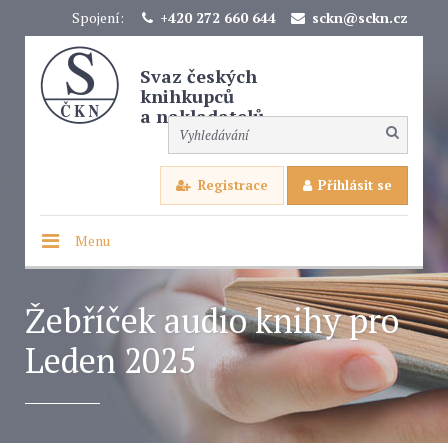
Spojení:
+420 272 660 644
sckn@sckn.cz
Svaz českých
knihkupců
a nakladatelů
Registrace
Přihlásit se
Menu
Žebříček audio knihy pro
Leden 2025