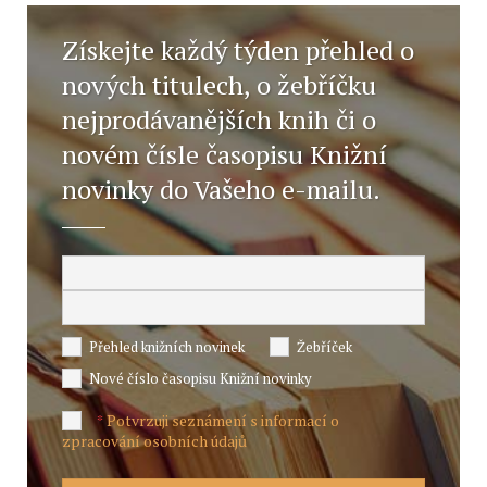
Získejte každý týden přehled o
nových titulech, o žebříčku
nejprodávanějších knih či o
novém čísle časopisu Knižní
novinky do Vašeho e-mailu.
Přehled knižních novinek
Žebříček
Nové číslo časopisu Knižní novinky
Potvrzuji seznámení s informací o
*
zpracování osobních údajů