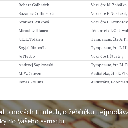
Robert Galbraith
Voxi, čte M. Zahálka
Suzanne Collinsová
Voxi, čte P. Neskusil,
Scarlett Wilková
Voxi, čte L. Krobotov
Miroslav Hlaučo
Témbr, čte J. Gottwa
J. R. R. Tolkien
Tympanum, čte A. P
Sogjal Rinpočhe
Tympanum, čte L. Hl
Jo Nesbo
Voxi, čte J. Šťastný
Andrzej Sapkowski
Tympanum, čte M. F
M. W. Craven
Audiotéka, čte K. Pís
James Rollins
Audiotéka, Bookmedia
ed o nových titulech, o žebříčku nejprodáv
nky do Vašeho e-mailu.