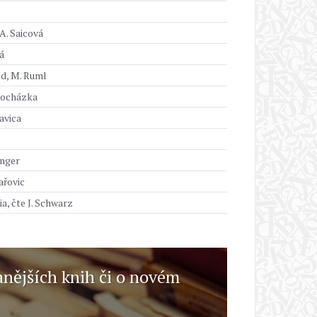
 A. Saicová
á
ld, M. Ruml
rocházka
avica
inger
ařovic
, čte J. Schwarz
anějších knih či o novém