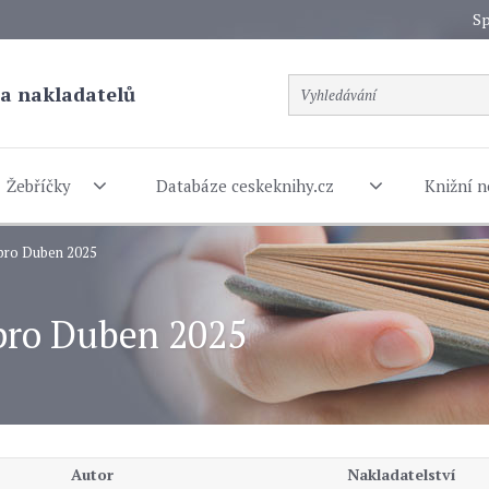
Sp
a nakladatelů
Žebříčky
Databáze ceskeknihy.cz
Knižní n
 pro Duben 2025
 pro Duben 2025
Autor
Nakladatelství