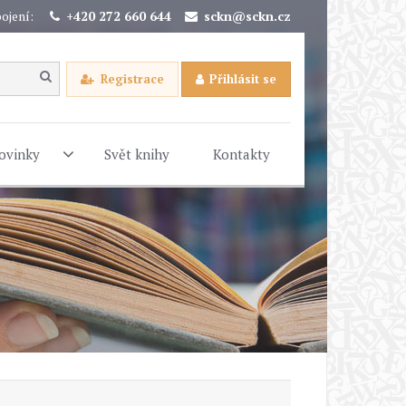
ojení:
+420 272 660 644
sckn@sckn.cz
Registrace
Přihlásit se
ovinky
Svět knihy
Kontakty