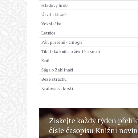
Hladový hrob
Úsvit sklizně
Vekslačka
Letnice
Pán prstenů - trilogie
Tibetská kniha o životě a smrti
Král
Sága o Zaklínači
Beze strachu
Království kostí
Získejte každý týden přehl
čísle časopisu Knižní novi