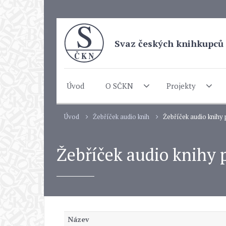
Svaz českých knihkupců 
Úvod
O SČKN
Projekty
Úvod
Žebříček audio knih
Žebříček audio knihy
Žebříček audio knihy
Název