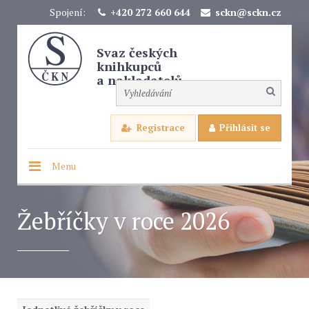
Spojení:
+420 272 660 644
sckn@sckn.cz
Svaz českých
knihkupců
a nakladatelů
Registrace
Přihlásit se
Menu
Žebříčky v roce 2026