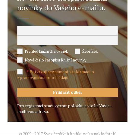
novinky do Vašeho e-mailu.
Přehled knižních novinek
Žebříček
Nové číslo časopisu Knižní novinky
Potvrzuji seznámení s informací o
*
zpracování osobních údajů
Pro registraci stačí vybrat položku a vložit Vaši e-
mailovou adresu.
© 2009 - 2017 Svaz českých knihkupců a nakladatelů