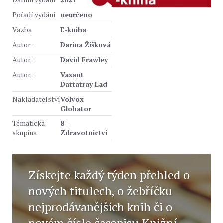
Pořadí vydání
neurčeno
Vazba
E-kniha
Autor:
Darina Žišková
Autor:
David Frawley
Autor:
Vasant
Dattatray Lad
Nakladatelství
Volvox
Globator
Tématická
8 -
skupina
Zdravotnictví
Získejte každý týden přehled o
nových titulech, o žebříčku
nejprodávanějších knih či o
novém čísle časopisu Knižní