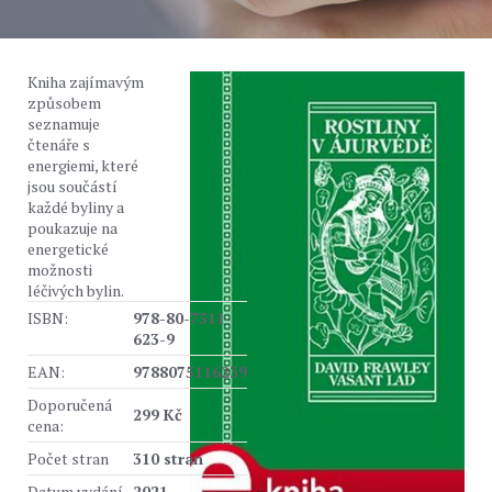
Kniha zajímavým
způsobem
seznamuje
čtenáře s
energiemi, které
jsou součástí
každé byliny a
poukazuje na
energetické
možnosti
léčivých bylin.
ISBN:
978-80-7511-
623-9
EAN:
9788075116239
Doporučená
299 Kč
cena:
Počet stran
310 stran
Datum vydání
2021