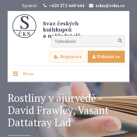
Spojení:
+420 272 660 644
sckn@sckn.cz
Svaz českých
knihkupců
a nakladatelů
Registrace
Přihlásit se
Menu
Rostliny v ájurvédě -
David Frawley, Vasant
Dattatray Lad