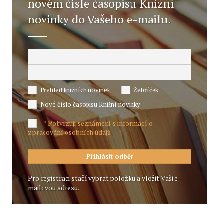
novém čísle časopisu Knižní
novinky do Vašeho e-mailu.
Přehled knižních novinek
Žebříček
Nové číslo časopisu Knižní novinky
Potvrzuji seznámení s informací o
*
zpracování osobních údajů
Pro registraci stačí vybrat položku a vložit Vaši e-
mailovou adresu.