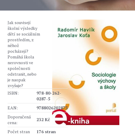
Jak souvisejí
školní výsledky
dětí se sociálním
prostředím, z
něhož
pocházejí?
Pomáhá škola
nerovnosti ve
společnosti
odstranit, nebo
je naopak
zvyšuje?
ISBN:
978-80-262-
0287-5
EAN:
9788026202875
Doporučená
232 Kč
cena:
Počet stran
176 stran