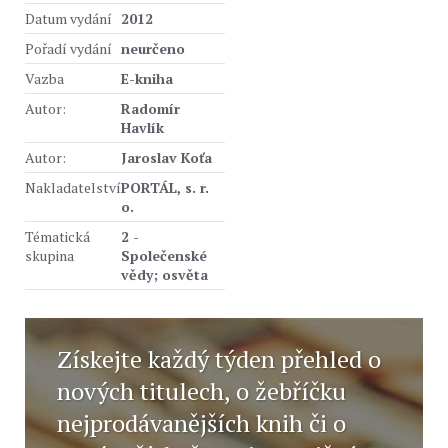
Datum vydání
2012
Pořadí vydání
neurčeno
Vazba
E-kniha
Autor:
Radomír
Havlík
Autor:
Jaroslav Koťa
Nakladatelství
PORTÁL, s. r.
o.
Tématická
2 -
skupina
Společenské
vědy; osvěta
Získejte každý týden přehled o
nových titulech, o žebříčku
nejprodávanějších knih či o