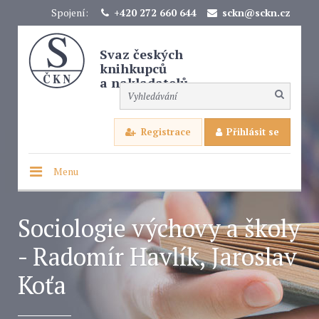
Spojení:
+420 272 660 644
sckn@sckn.cz
Svaz českých
knihkupců
a nakladatelů
Registrace
Přihlásit se
Menu
Sociologie výchovy a školy
- Radomír Havlík, Jaroslav
Koťa