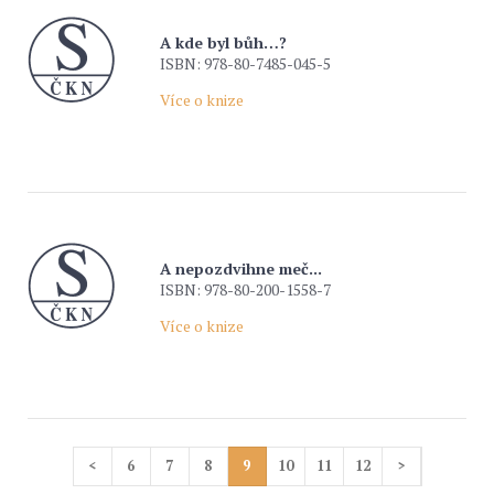
A kde byl bůh…?
ISBN: 978-80-7485-045-5
Více o knize
A nepozdvihne meč...
ISBN: 978-80-200-1558-7
Více o knize
<
6
7
8
9
10
11
12
>