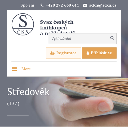
Spojení:
+420 272 660 644
sckn@sckn.cz
Svaz českých
knihkupců
a nakladatelů
Registrace
Přihlásit se
Menu
Středověk
(137)