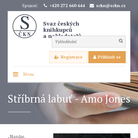
Spojení:
+420 272 660 644
sckn@sckn.cz
Svaz českých
knihkupců
a nakladatelů
Registrace
Přihlásit se
Menu
Stříbrná labuť - Amo Jones
„Nazdar,