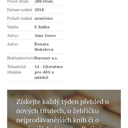
Počet stran
288 stran
Datum vydání
2018
Pořadí vydání
neurčeno
Vazba
E-kniha
Autor:
Amo Jones
Autor:
Renata
Heitelová
Nakladatelství
Baronet a.s.
Tématická
14 - Literatura
skupina
pro děti a
mládež
Získejte každý týden přehled o
nových titulech, o žebříčku
nejprodávanějších knih či o