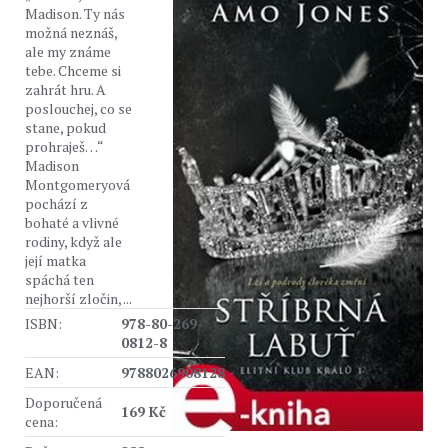
Madison. Ty nás
možná neznáš,
ale my známe
tebe. Chceme si
zahrát hru. A
poslouchej, co se
stane, pokud
prohraješ…“
Madison
Montgomeryová
pochází z
bohaté a vlivné
rodiny, když ale
její matka
spáchá ten
nejhorší zločin, ...
ISBN:
978-80-269-
0812-8
EAN:
9788026908128
Doporučená
169 Kč
cena: