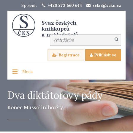
Spojení:
+420 272 660 644
sckn@sckn.cz
Svaz českých
knihkupců
a nakladatelů
Registrace
Přihlásit se
Menu
Dva diktátorovy pády
Konec Mussoliniho éry