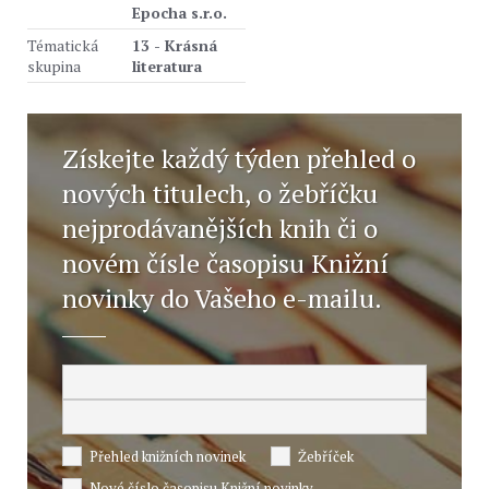
Epocha s.r.o.
Tématická
13 - Krásná
skupina
literatura
Získejte každý týden přehled o
nových titulech, o žebříčku
nejprodávanějších knih či o
novém čísle časopisu Knižní
novinky do Vašeho e-mailu.
Přehled knižních novinek
Žebříček
Nové číslo časopisu Knižní novinky