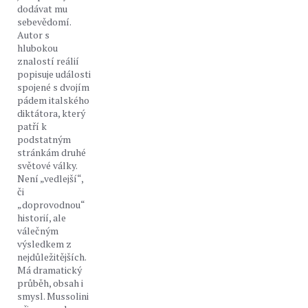
dodávat mu
sebevědomí.
Autor s
hlubokou
znalostí reálií
popisuje události
spojené s dvojím
pádem italského
diktátora, který
patří k
podstatným
stránkám druhé
světové války.
Není „vedlejší“,
či
„doprovodnou“
historií, ale
válečným
výsledkem z
nejdůležitějších.
Má dramatický
průběh, obsah i
smysl. Mussolini