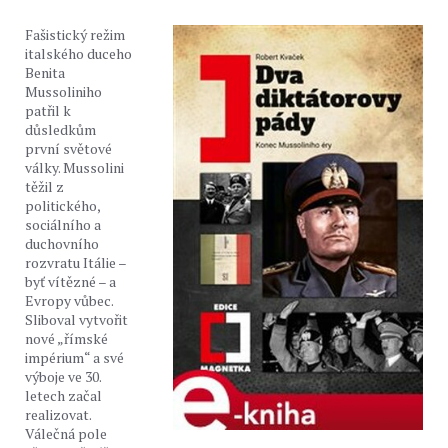
Fašistický režim
italského duceho
Benita
Mussoliniho
patřil k
důsledkům
první světové
války. Mussolini
těžil z
politického,
sociálního a
duchovního
rozvratu Itálie –
byť vítězné – a
Evropy vůbec.
Sliboval vytvořit
nové „římské
impérium“ a své
výboje ve 30.
letech začal
realizovat.
Válečná pole