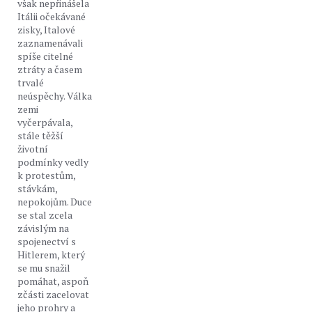
však nepřinášela
Itálii očekávané
zisky, Italové
zaznamenávali
spíše citelné
ztráty a časem
trvalé
neúspěchy. Válka
zemi
vyčerpávala,
stále těžší
životní
podmínky vedly
k protestům,
stávkám,
nepokojům. Duce
se stal zcela
závislým na
spojenectví s
Hitlerem, který
se mu snažil
pomáhat, aspoň
zčásti zacelovat
jeho prohry a