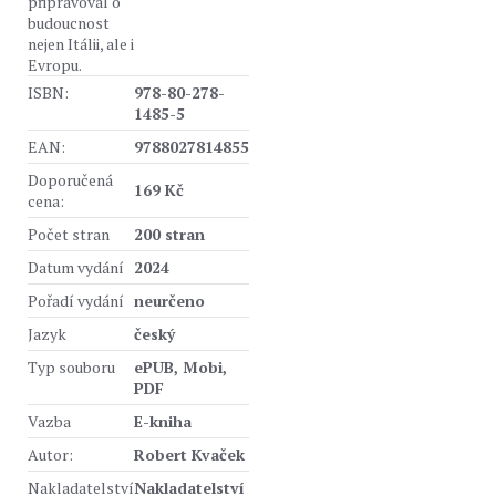
připravoval o
budoucnost
nejen Itálii, ale i
Evropu.
ISBN:
978-80-278-
1485-5
EAN:
9788027814855
Doporučená
169 Kč
cena:
Počet stran
200 stran
Datum vydání
2024
Pořadí vydání
neurčeno
Jazyk
český
Typ souboru
ePUB, Mobi,
PDF
Vazba
E-kniha
Autor:
Robert Kvaček
Nakladatelství
Nakladatelství