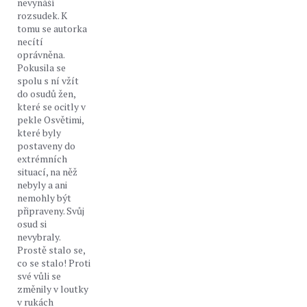
nevynáší
rozsudek. K
tomu se autorka
necítí
oprávněna.
Pokusila se
spolu s ní vžít
do osudů žen,
které se ocitly v
pekle Osvětimi,
které byly
postaveny do
extrémních
situací, na něž
nebyly a ani
nemohly být
připraveny. Svůj
osud si
nevybraly.
Prostě stalo se,
co se stalo! Proti
své vůli se
změnily v loutky
v rukách