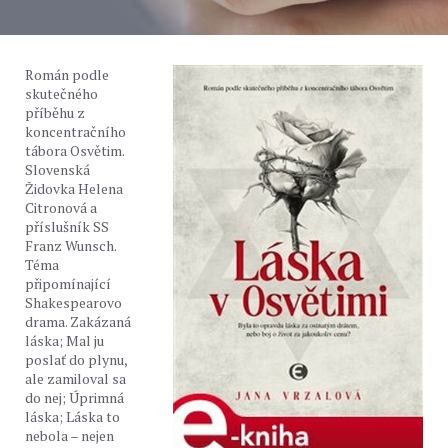
Román podle
skutečného
příběhu z
koncentračního
tábora Osvětim.
Slovenská
Židovka Helena
Citronová a
příslušník SS
Franz Wunsch.
Téma
připomínající
Shakespearovo
drama. Zakázaná
láska; Mal ju
poslať do plynu,
ale zamiloval sa
do nej; Úprimná
láska; Láska to
nebola – nejen