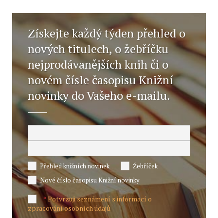
Získejte každý týden přehled o
nových titulech, o žebříčku
nejprodávanějších knih či o
novém čísle časopisu Knižní
novinky do Vašeho e-mailu.
Přehled knižních novinek
Žebříček
Nové číslo časopisu Knižní novinky
Potvrzuji seznámení s informací o
*
zpracování osobních údajů