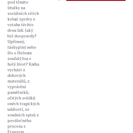
pod těmito
titulky na
sociálních sítích
kolují zprávy o
vztahu těchto
dvou lidí. Jaký
byl doopravdy?
Upřímný,
láskyplný nebo
šlo o Helenin
zoufalý boj o
holý život? Kniha
vychází z
dobových
materiálů, z
vyprávění
pamětníků,
očitých svědků
oněch tragických
událostí, ze
soudních spisů z
poválečného
procesu s
Franzem