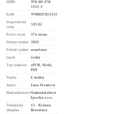
ISBN:
978-80-278-
1533-3
EAN:
9788027815333
Doporučená
325 Kč
cena:
Počet stran
376 stran
Datum vydání
2025
Pořadí vydání
neurčeno
Jazyk
český
Typ souboru
ePUB, Mobi,
PDF
Vazba
E-kniha
Autor:
Jana Vrzalová
Nakladatelství
Nakladatelství
Epocha s.r.o.
Tématická
13 - Krásná
skupina
literatura