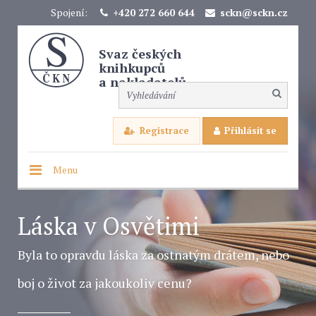
Spojení:
+420 272 660 644
sckn@sckn.cz
Svaz českých
knihkupců
a nakladatelů
Registrace
Přihlásit se
Menu
Láska v Osvětimi
Byla to opravdu láska za ostnatým drátem, nebo
boj o život za jakoukoliv cenu?