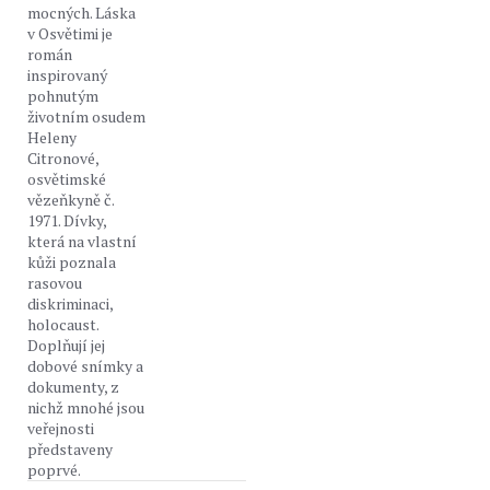
mocných. Láska
v Osvětimi je
román
inspirovaný
pohnutým
životním osudem
Heleny
Citronové,
osvětimské
vězeňkyně č.
1971. Dívky,
která na vlastní
kůži poznala
rasovou
diskriminaci,
holocaust.
Doplňují jej
dobové snímky a
dokumenty, z
nichž mnohé jsou
veřejnosti
představeny
poprvé.