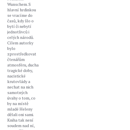
Wunschem. S
hlavní hrdinkou
se vracíme do
časů, kdy šlo o
bytí či nebytí
jednotlivců i
celých národů.
Cílem autorky
bylo
zprostředkovat
čtenářům
atmosféru, ducha
tragické doby,
nacistické
krutovlády a
nechat na nich
samotných
úvahy o tom, co
by na místě
mladé Heleny
dělali oni sami.
Kniha tak není
soudem nad ní,