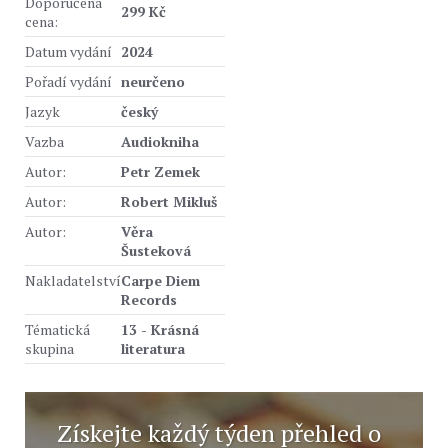
Doporučená
299 Kč
cena:
Datum vydání
2024
Pořadí vydání
neurčeno
Jazyk
český
Vazba
Audiokniha
Autor:
Petr Zemek
Autor:
Robert Mikluš
Autor:
Věra
Šusteková
Nakladatelství
Carpe Diem
Records
Tématická
13 - Krásná
skupina
literatura
Získejte každý týden přehled o