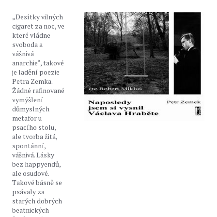
„Desítky vilných
cigaret za noc, ve
které vládne
svoboda a
vášnivá
anarchie“, takové
je ladění poezie
Petra Zemka.
Žádné rafinované
vymýšlení
důmyslných
metafor u
psacího stolu,
ale tvorba žitá,
spontánní,
vášnivá. Lásky
bez happyendů,
ale osudové.
Takové básně se
psávaly za
starých dobrých
beatnických