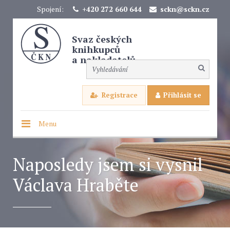
Spojení:
+420 272 660 644
sckn@sckn.cz
Svaz českých
knihkupců
a nakladatelů
Registrace
Přihlásit se
Menu
Naposledy jsem si vysnil
Václava Hraběte