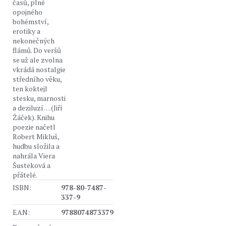
časů, plné
opojného
bohémství,
erotiky a
nekonečných
flámů. Do veršů
se už ale zvolna
vkrádá nostalgie
středního věku,
ten koktejl
stesku, marnosti
a deziluzí… (Jiří
Žáček). Knihu
poezie načetl
Robert Mikluš,
hudbu složila a
nahrála Viera
Šusteková a
přátelé.
ISBN:
978-80-7487-
337-9
EAN:
9788074873379