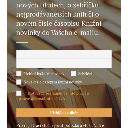
nových titulech, o žebříčku
nejprodávanějších knih či o
novém čísle časopisu Knižní
novinky do Vašeho e-mailu.
Přehled knižních novinek
Žebříček
Nové číslo časopisu Knižní novinky
Potvrzuji seznámení s informací o
*
zpracování osobních údajů
Pro registraci stačí vybrat položku a vložit Vaši e-