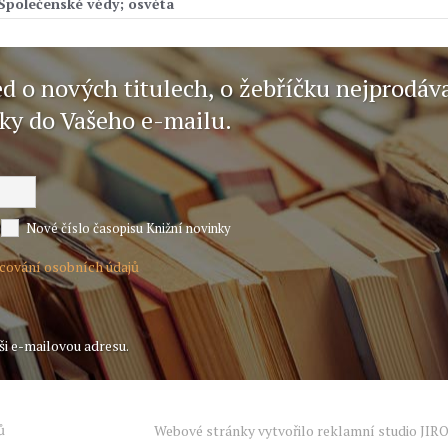
 Společenské vědy; osvěta
ed o nových titulech, o žebříčku nejprodáv
nky do Vašeho e-mailu.
Nové číslo časopisu Knižní novinky
acování osobních údajů
ši e-mailovou adresu.
ů
Webové stránky vytvořilo reklamní studio
JIR