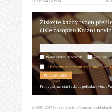
Tématická skupina
2 -
Získejte každý týden přehl
čísle časopisu Knižní novi
Přehled knižních novinek
Žebříček
Potvrzuji seznámení s informací o zpr
*
Pro registraci stačí vybrat položku a vložit Va
© 2009 - 2017 Svaz českých knihkupců a nakladatel