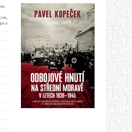
tom
cím,
pa a