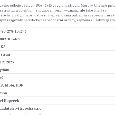
ckého odboje v letech 1939–1945 v regionu střední Moravy. Cílem je při
h struktur a objektivní zhodnocení jejich významu, ale také analýza
y a ovlivňovaly. Pozornost je rovněž věnována pátracím a represivním ak
upin reagovaly nacistické bezpečnostní orgány, zejména služebny gesta
-80-278-1347-6
8027813469
 Kč
 stran
 12. 2023
vydání
ký
B, Mobi, PDF
niha
el Kopeček
ladatelství Epocha s.r.o.