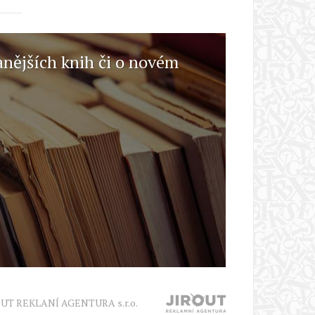
anějších knih či o novém
OUT REKLANÍ AGENTURA s.r.o.