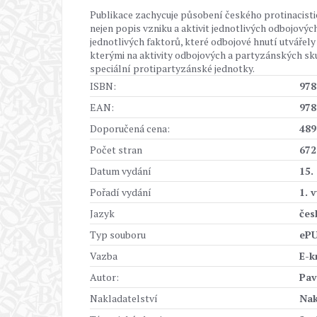
Publikace zachycuje působení českého protinacisti
nejen popis vzniku a aktivit jednotlivých odbojovýc
jednotlivých faktorů, které odbojové hnutí utvářel
kterými na aktivity odbojových a partyzánských sk
speciální protipartyzánské jednotky.
ISBN:
978
EAN:
978
Doporučená cena:
489
Počet stran
672
Datum vydání
15.
Pořadí vydání
1. 
Jazyk
čes
Typ souboru
ePU
Vazba
E-k
Autor:
Pav
Nakladatelství
Nak