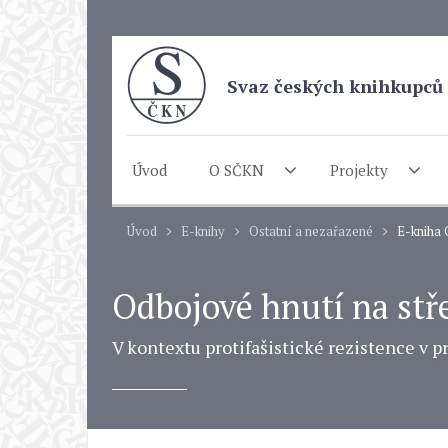
Svaz českých knihkupců 
Úvod
O SČKN
Projekty
Úvod
E-knihy
Ostatní a nezařazené
E-kniha 
Odbojové hnutí na stř
V kontextu protifašistické rezistence v