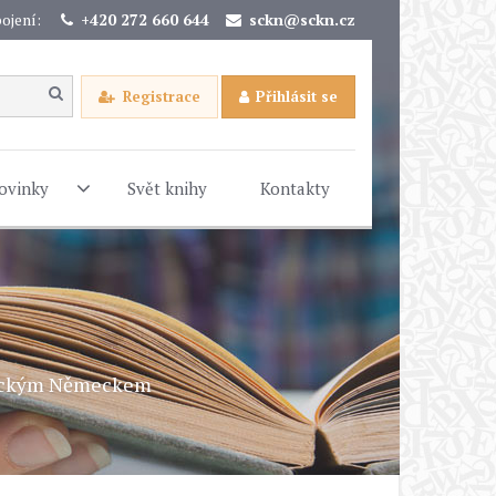
ojení:
+420 272 660 644
sckn@sckn.cz
Registrace
Přihlásit se
ovinky
Svět knihy
Kontakty
istickým Německem