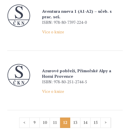
Aventura nueva 1 (A1-A2) – učeb. s
prac. seš.
ISBN: 978-80-7397-224-0
Více o knize
Azurové pobřeží, Přímořské Alpy a
Horní Provence
ISBN: 978-80-251-2744-5
Více o knize
<
9
10
11
12
13
14
15
>