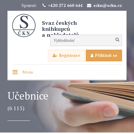
Spojení:
+420 272 660 644
sckn@sckn.cz
Svaz českých
knihkupců
a nakladatelů
Registrace
Přihlásit se
Menu
Učebnice
(6 115)