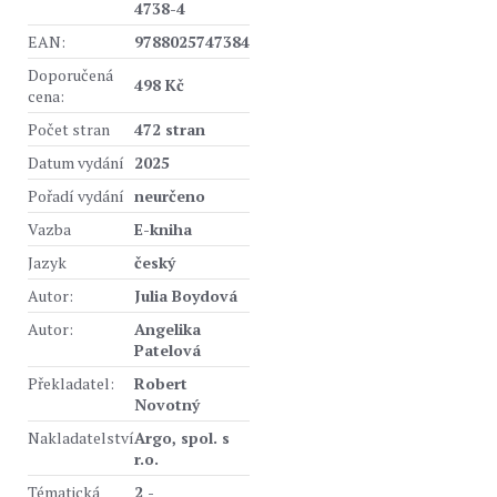
4738-4
EAN:
9788025747384
Doporučená
498 Kč
cena:
Počet stran
472 stran
Datum vydání
2025
Pořadí vydání
neurčeno
Vazba
E-kniha
Jazyk
český
Autor:
Julia Boydová
Autor:
Angelika
Patelová
Překladatel:
Robert
Novotný
Nakladatelství
Argo, spol. s
r.o.
Tématická
2 -