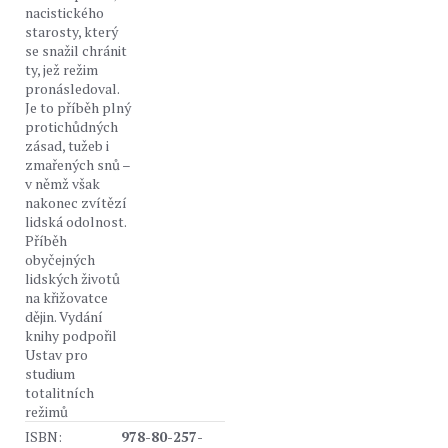
nacistického
starosty, který
se snažil chránit
ty, jež režim
pronásledoval.
Je to příběh plný
protichůdných
zásad, tužeb i
zmařených snů –
v němž však
nakonec zvítězí
lidská odolnost.
Příběh
obyčejných
lidských životů
na křižovatce
dějin. Vydání
knihy podpořil
Ustav pro
studium
totalitních
režimů
ISBN:
978-80-257-