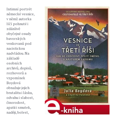
Intimní portrét
německé vesnice,
v němž autorka
líčí pohnuté i
zdánlivě
obyčejné osudy
bavorských
venkovanů pod
nacistickou
nadvládou. Na
základě
osobních
archivů, dopisů,
rozhovorů a
vzpomínek
Boydová
obnažuje jejich
brutalitu i lásku,
odvahu i slabost,
činorodost,
apatii i smutek,
naději, bolest,