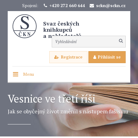
Spojení:
+420 272 660 644
sckn@sckn.cz
Svaz českých
knihkupců
a nakladatelů
Registrace
Přihlásit se
Menu
Vesnice ve třetí říši
Jak se obyčejný život změnil s nástupem fašismu