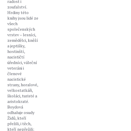
radost i
zoufalství.
Hrdiny této
knihy jsou lidé ze
všech
společenských
vrstev – lesníci,
zemědělci, kněží
a jeptišky,
hostinští,
nacističtí
úředníci, váleční
veteráni i
členové
nacistické
strany, horalové,
velkostatkáři,
školáci, turisté a
aristokraté.
Boydová
odhaluje osudy
Židů, kteří
přežili, i těch,
kteří nepřežili;