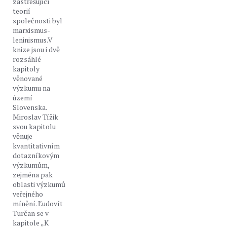
zastřešující
teorií
společnosti byl
marxismus-
leninismus.V
knize jsou i dvě
rozsáhlé
kapitoly
věnované
výzkumu na
území
Slovenska.
Miroslav Tížik
svou kapitolu
věnuje
kvantitativním
dotazníkovým
výzkumům,
zejména pak
oblasti výzkumů
veřejného
mínění. Ľudovít
Turčan se v
kapitole „K