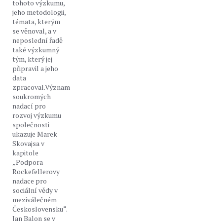
tohoto výzkumu,
jeho metodologii,
témata, kterým
se věnoval, a v
neposlední řadě
také výzkumný
tým, který jej
připravil a jeho
data
zpracoval.Význam
soukromých
nadací pro
rozvoj výzkumu
společnosti
ukazuje Marek
Skovajsa v
kapitole
„Podpora
Rockefellerovy
nadace pro
sociální vědy v
meziválečném
Československu“.
Jan Balon se v