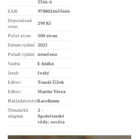
5566-6
EAN:
9788024655666
Doporučená
290 Kč
cena:
Počet stran
300 stran
Datum vydání
2023
Pořadí vydání
neurčeno
Vazba
E-kniha
Jazyk
český
Editor:
Tomáš Čížek
Editor:
Martin Vávra
Nakladatelství
Karolinum
Tématická
2 -
skupina
Společenské
vědy; osvěta