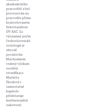
akademického
pracoviště a byl
provozován na
pracovišti přímo
kontrolovaném
Sekretariátem
ÚV KSČ. Za
významný počin
československé
sociologie je
obecně
považován
Machoninem
vedený výzkum
sociální
stratifikace.
Markéta
Škodová v
samostatné
kapitole
představuje
institucionální
zakotvení