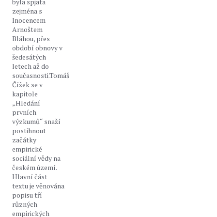
byla spjata
zejména s
Inocencem
Arnoštem
Bláhou, přes
období obnovy v
šedesátých
letech až do
současnosti.Tomáš
Čížek se v
kapitole
„Hledání
prvních
výzkumů“ snaží
postihnout
začátky
empirické
sociální vědy na
českém území.
Hlavní část
textu je věnována
popisu tří
různých
empirických