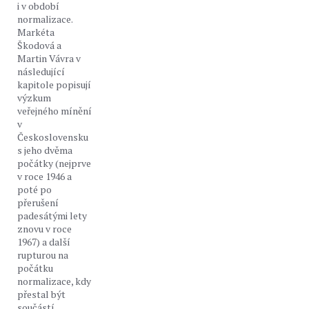
i v období
normalizace.
Markéta
Škodová a
Martin Vávra v
následující
kapitole popisují
výzkum
veřejného mínění
v
Československu
s jeho dvěma
počátky (nejprve
v roce 1946 a
poté po
přerušení
padesátými lety
znovu v roce
1967) a další
rupturou na
počátku
normalizace, kdy
přestal být
součástí