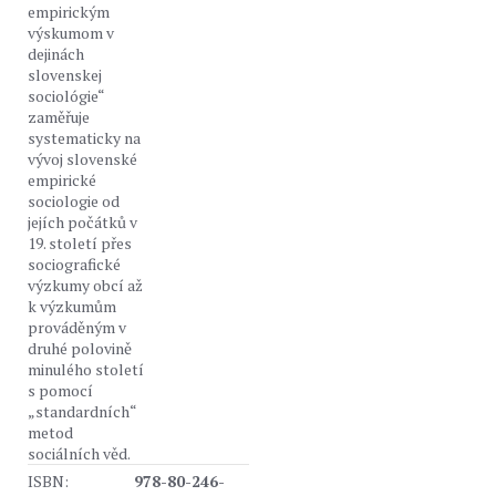
empirickým
výskumom v
dejinách
slovenskej
sociológie“
zaměřuje
systematicky na
vývoj slovenské
empirické
sociologie od
jejích počátků v
19. století přes
sociografické
výzkumy obcí až
k výzkumům
prováděným v
druhé polovině
minulého století
s pomocí
„standardních“
metod
sociálních věd.
ISBN:
978-80-246-