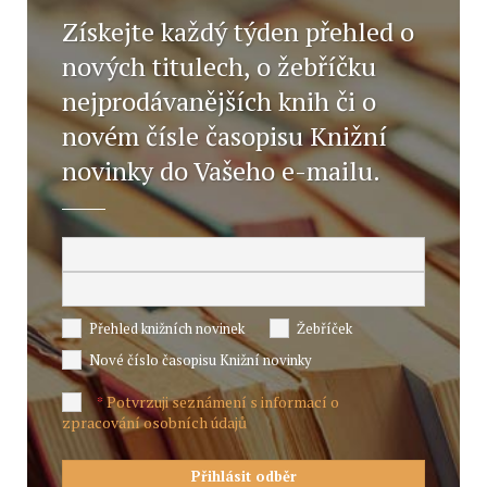
Získejte každý týden přehled o
nových titulech, o žebříčku
nejprodávanějších knih či o
novém čísle časopisu Knižní
novinky do Vašeho e-mailu.
Přehled knižních novinek
Žebříček
Nové číslo časopisu Knižní novinky
Potvrzuji seznámení s informací o
*
zpracování osobních údajů