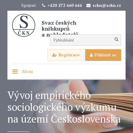
Spojení:
+420 272 660 644
sckn@sckn.cz
Svaz českých
knihkupců
a nakladatelů
Registrace
Přihlásit se
Menu
Vývoj empirického
sociologického výzkumu
na území Československa