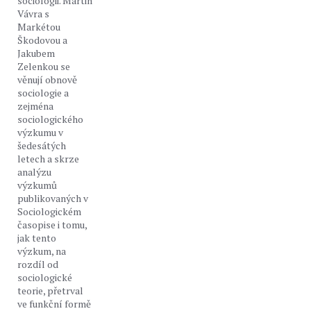
sociologii. Martin
Vávra s
Markétou
Škodovou a
Jakubem
Zelenkou se
věnují obnově
sociologie a
zejména
sociologického
výzkumu v
šedesátých
letech a skrze
analýzu
výzkumů
publikovaných v
Sociologickém
časopise i tomu,
jak tento
výzkum, na
rozdíl od
sociologické
teorie, přetrval
ve funkční formě