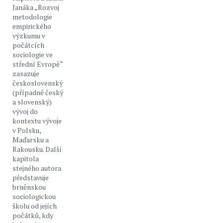
Janáka „Rozvoj
metodologie
empirického
výzkumu v
počátcích
sociologie ve
střední Evropě“
zasazuje
československý
(případně český
a slovenský)
vývoj do
kontextu vývoje
v Polsku,
Maďarsku a
Rakousku. Další
kapitola
stejného autora
představuje
brněnskou
sociologickou
školu od jejích
počátků, kdy