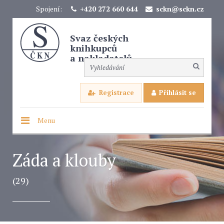
Spojení:
+420 272 660 644
sckn@sckn.cz
Svaz českých
knihkupců
a nakladatelů
Registrace
Přihlásit se
Menu
Záda a klouby
(29)