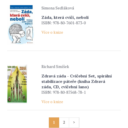
Simona Sedláková
Záda, která cvičí, nebolí
ISBN: 978-80-7601-873-0
Více o knize
Richard Smíšek
Zdravá záda - Cvičební Set, spirální
stabilizace páteře (kniha Zdravá
záda, CD, cvičební lano)
ISBN: 978-80-87568-78-1
Více o knize
1
2
>