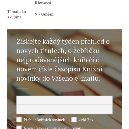
Klenová
Tématická
9 - Umění
skupina
Získejte každý týden přehled o
nových titulech, o žebříčku
nejprodávanějších knih či o
novém čísle časopisu Knižní
novinky do Vašeho e-mailu.
Přehled knižních novinek
Žebříček
Nové číslo časopisu Knižní novinky