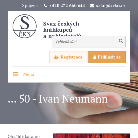
Spojení:
+420 272 660 644
sckn@sckn.cz
Svaz českých
knihkupců
a nakladatelů
Registrace
Přihlásit se
Menu
... 50 - Ivan Neumann
Obsáhlý katalog