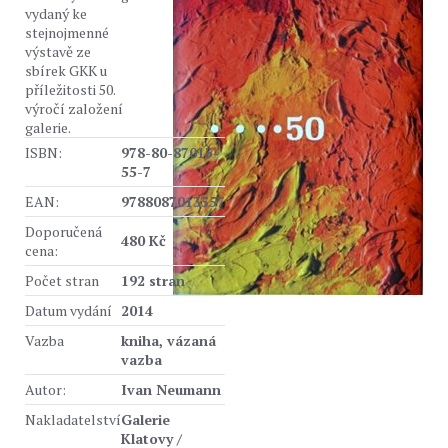
vydaný ke
stejnojmenné
výstavě ze
sbírek GKK u
příležitosti 50.
výročí založení
galerie.
ISBN:
978-80-87013-
55-7
EAN:
9788087013557
Doporučená
480 Kč
cena:
Počet stran
192 stran
Datum vydání
2014
Vazba
kniha, vázaná
vazba
Autor:
Ivan Neumann
Nakladatelství
Galerie
Klatovy /