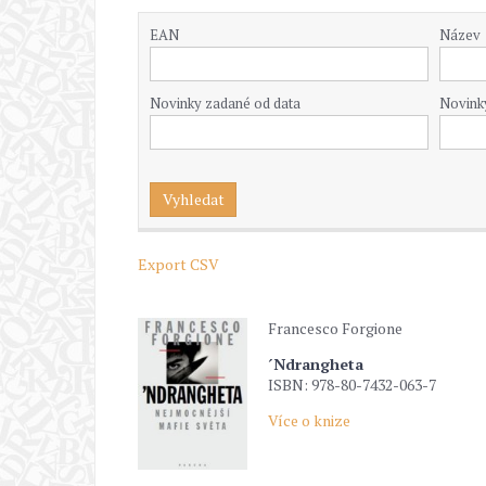
EAN
Název
Novinky zadané od data
Novink
Export CSV
Francesco Forgione
´Ndrangheta
ISBN: 978-80-7432-063-7
Více o knize