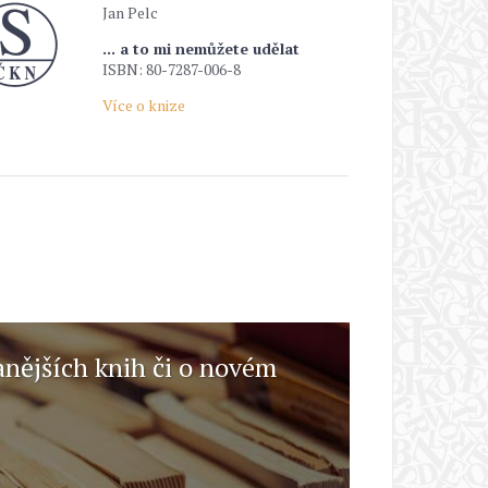
Jan Pelc
... a to mi nemůžete udělat
ISBN: 80-7287-006-8
Více o knize
anějších knih či o novém