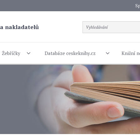
Sp
a nakladatelů
Žebříčky
Databáze ceskeknihy.cz
Knižní n