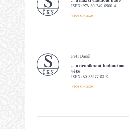
... a muž ti vládnout bude
ISBN: 978-80-249-0900-4
Více o knize
Petr Daniš
... a neuniknout budoucímu
věku
ISBN: 80-86277-02-X
Více o knize