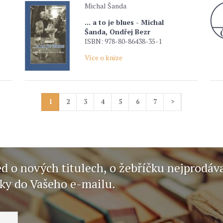
Michal Šanda
... a to je blues - Michal
Šanda, Ondřej Bezr
ISBN: 978-80-86438-35-1
Více o knize
1
2
3
4
5
6
7
>
ed o nových titulech, o žebříčku nejprodáv
nky do Vašeho e-mailu.