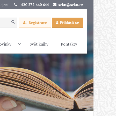
ojení:
+420 272 660 644
sckn@sckn.cz
Registrace
Přihlásit se
ovinky
Svět knihy
Kontakty