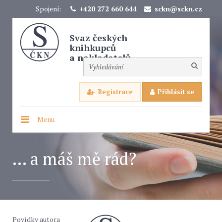
Spojení:
+420 272 660 644
sckn@sckn.cz
Svaz českých
knihkupců
a nakladatelů
Registrace
Přihlásit se
Menu
... a máš mě rád?
Povídky autora