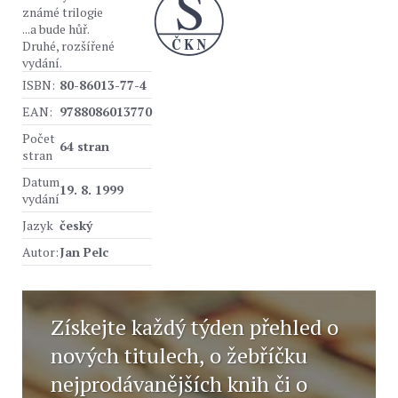
známé trilogie
...a bude hůř.
Druhé, rozšířené
vydání.
ISBN:
80-86013-77-4
EAN:
9788086013770
Počet
64 stran
stran
Datum
19. 8. 1999
vydání
Jazyk
český
Autor:
Jan Pelc
Získejte každý týden přehled o
nových titulech, o žebříčku
nejprodávanějších knih či o