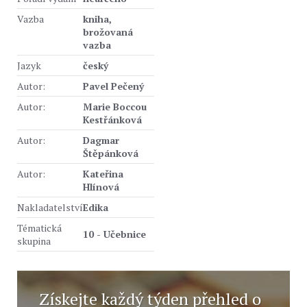
Vazba
kniha,
brožovaná
vazba
Jazyk
český
Autor:
Pavel Pečený
Autor:
Marie Boccou
Kestřánková
Autor:
Dagmar
Štěpánková
Autor:
Kateřina
Hlínová
Nakladatelství
Edika
Tématická
10 - Učebnice
skupina
Získejte každý týden přehled o