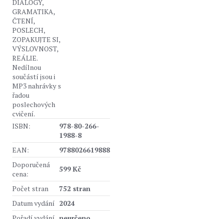
DIALOGY,
GRAMATIKA,
ČTENÍ,
POSLECH,
ZOPAKUJTE SI,
VÝSLOVNOST,
REÁLIE.
Nedílnou
součástí jsou i
MP3 nahrávky s
řadou
poslechových
cvičení.
ISBN:
978-80-266-
1988-8
EAN:
9788026619888
Doporučená
599 Kč
cena:
Počet stran
752 stran
Datum vydání
2024
Pořadí vydání
neurčeno