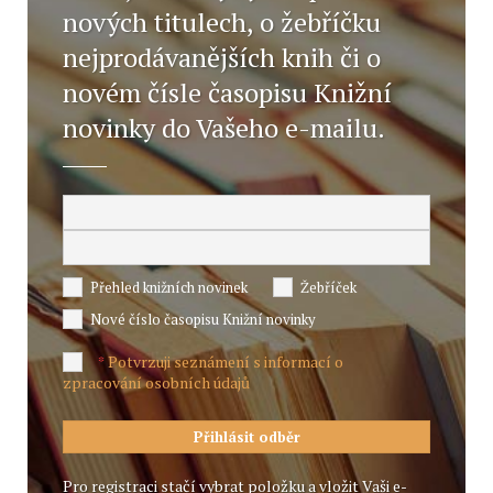
nových titulech, o žebříčku
nejprodávanějších knih či o
novém čísle časopisu Knižní
novinky do Vašeho e-mailu.
Přehled knižních novinek
Žebříček
Nové číslo časopisu Knižní novinky
Potvrzuji seznámení s informací o
*
zpracování osobních údajů
Pro registraci stačí vybrat položku a vložit Vaši e-