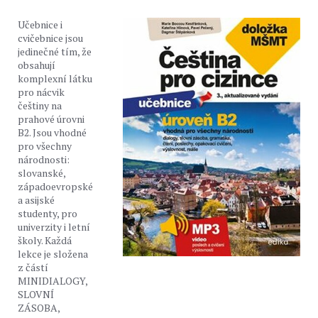
Učebnice i
cvičebnice jsou
jedinečné tím, že
obsahují
komplexní látku
pro nácvik
češtiny na
prahové úrovni
B2. Jsou vhodné
pro všechny
národnosti:
slovanské,
západoevropské
a asijské
studenty, pro
univerzity i letní
školy. Každá
lekce je složena
z částí
MINIDIALOGY,
SLOVNÍ
ZÁSOBA,