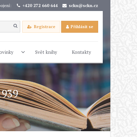
ojení:
+420 272 660 644
sckn@sckn.cz
Registrace
Přihlásit se
ovinky
Svět knihy
Kontakty
1939