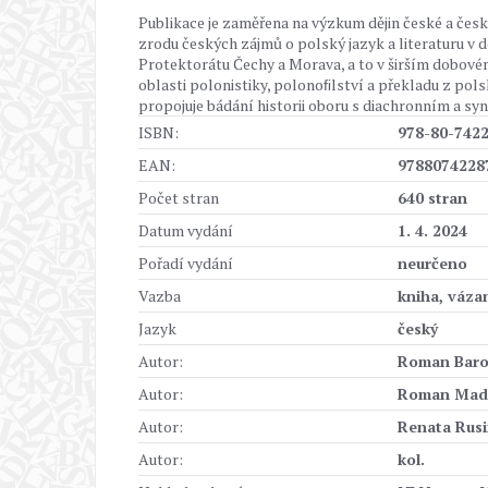
Publikace je zaměřena na výzkum dějin české a česko
zrodu českých zájmů o polský jazyk a literaturu v
Protektorátu Čechy a Morava, a to v širším dobové
oblasti polonistiky, polonoﬁlství a překladu z polsk
propojuje bádání historii oboru s diachronním a 
ISBN:
978-80-7422
EAN:
9788074228
Počet stran
640 stran
Datum vydání
1. 4. 2024
Pořadí vydání
neurčeno
Vazba
kniha, váza
Jazyk
český
Autor:
Roman Bar
Autor:
Roman Mad
Autor:
Renata Rusi
Autor:
kol.