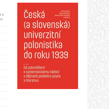
í
í z
er;