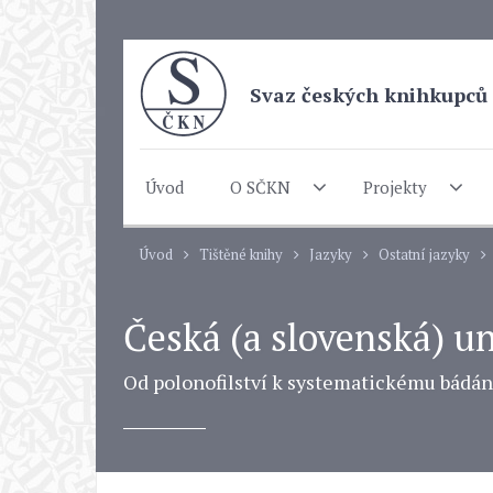
Svaz českých knihkupců 
Úvod
O SČKN
Projekty
Úvod
Tištěné knihy
Jazyky
Ostatní jazyky
Česká (a slovenská) un
Od polonofilství k systematickému bádání