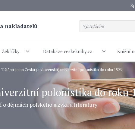
Sp
a nakladatelů
Žebříčky
Databáze ceskeknihy.cz
Knižní n
Tištěná kniha Česká (a slovenská) univerzitní polonistika do roku 1939
iverzitní polonistika do roku 
 o dějinách polského jazyka a literatury