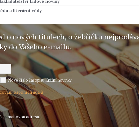
Nakladatelství Lidové noviny
ěda a literární vědy
ed o nových titulech, o žebříčku nejprodáv
nky do Vašeho e-mailu.
Nové číslo časopisu Knižní novinky
acování osobních údajů
ši e-mailovou adresu.