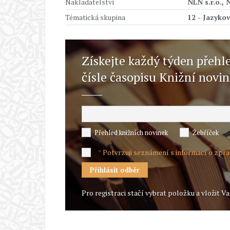
Nakladatelství
NLN s.r.o., 
Tématická skupina
12 - Jazykov
Získejte každý týden přehl
čísle časopisu Knižní novi
Přehled knižních novinek
Žebříček
Potvrzuji seznámení s informací o zpr
*
Pro registraci stačí vybrat položku a vložit Va