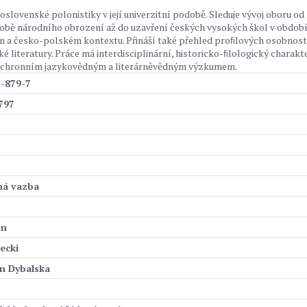
slovenské polonistiky v její univerzitní podobě. Sleduje vývoj oboru od
 době národního obrození až do uzavření českých vysokých škol v obdob
m a česko-polském kontextu. Přináší také přehled proﬁlových osobnost
é literatury. Práce má interdisciplinární, historicko-ﬁlologický charakt
synchronním jazykovědným a literárněvědným výzkumem.
-879-7
797
ná vazba
on
ecki
n Dybalska