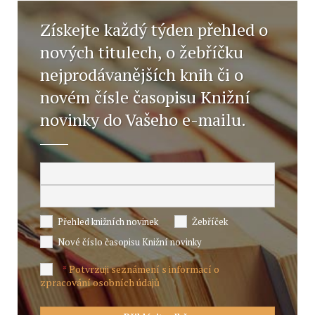
Získejte každý týden přehled o
nových titulech, o žebříčku
nejprodávanějších knih či o
novém čísle časopisu Knižní
novinky do Vašeho e-mailu.
Přehled knižních novinek
Žebříček
Nové číslo časopisu Knižní novinky
Potvrzuji seznámení s informací o
*
zpracování osobních údajů