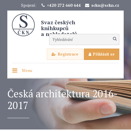
Spojení:
+420 272 660 644
sckn@sckn.cz
Svaz českých
knihkupců
a nakladatelů
Registrace
Přihlásit se
Menu
Česká architektura 2016-
2017