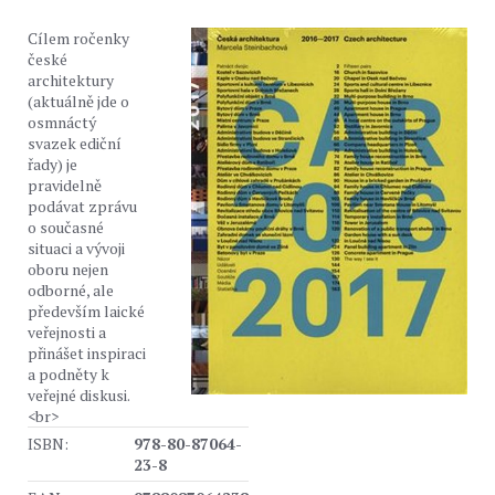
Cílem ročenky
české
architektury
(aktuálně jde o
osmnáctý
svazek ediční
řady) je
pravidelně
podávat zprávu
o současné
situaci a vývoji
oboru nejen
odborné, ale
především laické
veřejnosti a
přinášet inspiraci
a podněty k
veřejné diskusi.
<br>
ISBN:
978-80-87064-
23-8