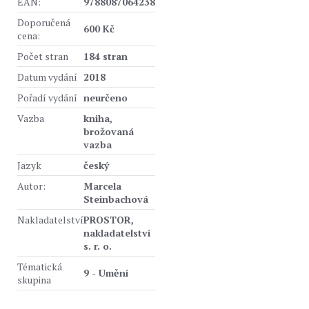
EAN:
9788087064238
Doporučená
600 Kč
cena:
Počet stran
184 stran
Datum vydání
2018
Pořadí vydání
neurčeno
Vazba
kniha,
brožovaná
vazba
Jazyk
český
Autor:
Marcela
Steinbachová
Nakladatelství
PROSTOR,
nakladatelství
s. r. o.
Tématická
9 - Umění
skupina