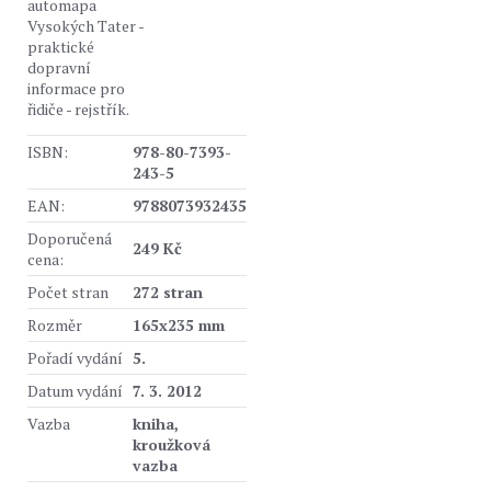
automapa
Vysokých Tater -
praktické
dopravní
informace pro
řidiče - rejstřík.
ISBN:
978-80-7393-
243-5
EAN:
9788073932435
Doporučená
249 Kč
cena:
Počet stran
272 stran
Rozměr
165x235 mm
Pořadí vydání
5.
Datum vydání
7. 3. 2012
Vazba
kniha,
kroužková
vazba