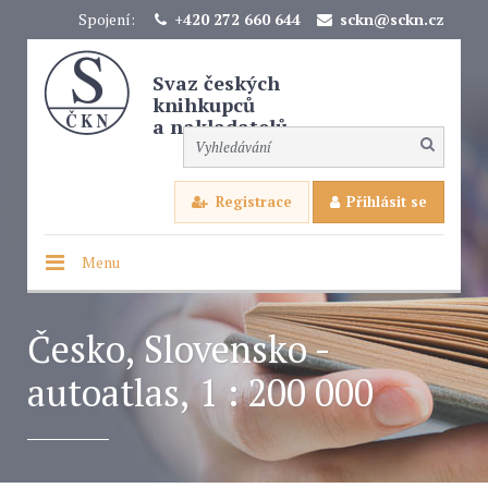
Spojení:
+420 272 660 644
sckn@sckn.cz
Svaz českých
knihkupců
a nakladatelů
Registrace
Přihlásit se
Menu
Česko, Slovensko -
autoatlas, 1 : 200 000