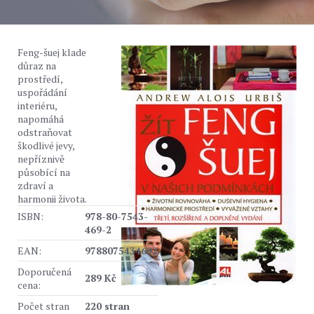
Feng-šuej klade
důraz na
prostředí,
uspořádání
interiéru,
napomáhá
odstraňovat
škodlivé jevy,
nepříznivě
působící na
zdraví a
harmonii života.
ISBN:
978-80-7543-
469-2
EAN:
9788075434692
Doporučená
289 Kč
cena:
Počet stran
220 stran