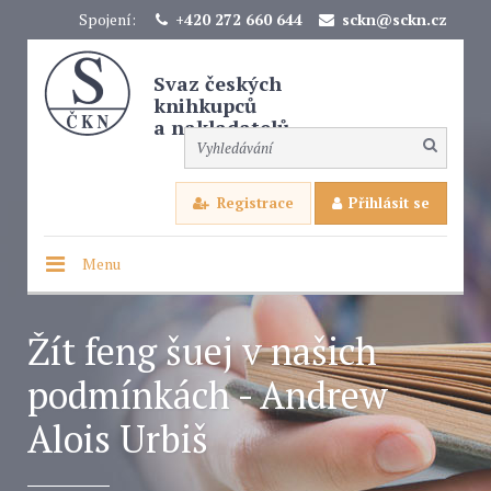
Spojení:
+420 272 660 644
sckn@sckn.cz
Svaz českých
knihkupců
a nakladatelů
Registrace
Přihlásit se
Menu
Žít feng šuej v našich
podmínkách - Andrew
Alois Urbiš