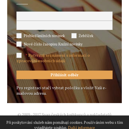
Přehled knižních novinek
Žebříček
Nové číslo časopisu Knižní novinky
Potvrzuji seznámení s informací o
*
zpracování osobních údajů
Pro registraci stačí vybrat položku a vložit Vaši e-
mailovou adresu.
© 2009 - 2017 Svaz českých knihkupců a nakladatelů
Webové stránky vytvořilo reklamní studio
Při poskytování služeb nám pomáhají cookies. Používáním webu s tím
JIROUT REKLANÍ AGENTURA s.r.o.
vyjadřujete souhlas.
Další informace