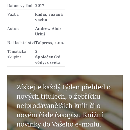
Datum vydání
2017
Vazba
kniha, vázaná
vazba
Autor:
Andrew Alois
Urbiš
Nakladatelství
Talpress, s.r.o.
Tématická
2 -
skupina
Společenské
vědy; osvěta
Získejte každý týden přehled o
nových titulech, o žebříčku
nejprodávanějších knih či o
novém čísle časopisu Knižní
novinky do Vašeho e-mailu.