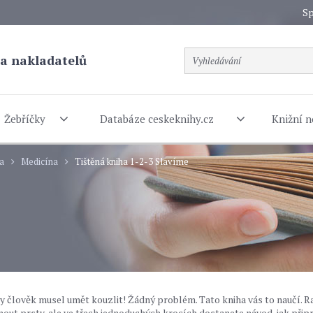
Sp
a nakladatelů
Žebříčky
Databáze ceskeknihy.cz
Knižní n
ra
Medicína
Tištěná kniha 1-2-3 Slavíme
by člověk musel umět kouzlit! Žádný problém. Tato kniha vás to naučí. R
usknout prsty, ale ve třech jednoduchých krocích dostanete návod, jak připr