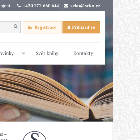
ojení:
+420 272 660 644
sckn@sckn.cz
Registrace
Přihlásit se
ovinky
Svět knihy
Kontakty
az –
avit