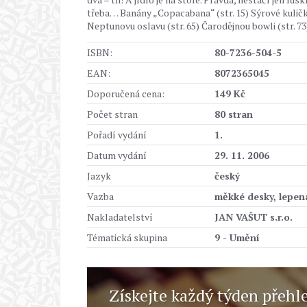
třeba… Banány „Copacabana“ (str. 15) Sýrové kuličky
Neptunovu oslavu (str. 65) Čarodějnou bowli (str. 73
ISBN:
80-7236-504-5
EAN:
8072365045
Doporučená cena:
149 Kč
Počet stran
80 stran
Pořadí vydání
1.
Datum vydání
29. 11. 2006
Jazyk
český
Vazba
měkké desky, lepen
Nakladatelství
JAN VAŠUT s.r.o.
Tématická skupina
9 - Umění
Získejte každý týden přehl