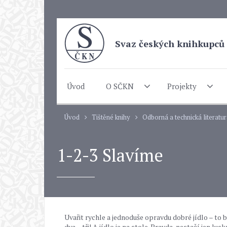
Svaz českých knihkupců 
Úvod
O SČKN
Projekty
Úvod
Tištěné knihy
Odborná a technická literatu
1-2-3 Slavíme
Uvařit rychle a jednoduše opravdu dobré jídlo – to 
dva – tři! A jídlo je na stole. Pravda, nestačí jen l