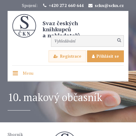
Spojení:
+420 272 660 644
sckn@sckn.cz
Svaz českých
knihkupců
a nakladatelů
Registrace
Přihlásit se
Menu
10. makový občasník
Sborník