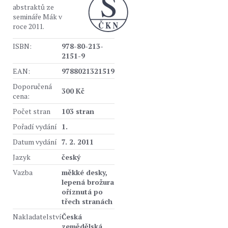
abstraktů ze
semináře Mák v
roce 2011.
ISBN:
978-80-213-
2151-9
EAN:
9788021321519
Doporučená
300 Kč
cena:
Počet stran
103 stran
Pořadí vydání
1.
Datum vydání
7. 2. 2011
Jazyk
český
Vazba
měkké desky,
lepená brožura
oříznutá po
třech stranách
Nakladatelství
Česká
zemědělská