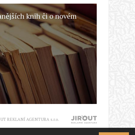
anějších knih či o novém
OUT REKLANÍ AGENTURA s.r.o.