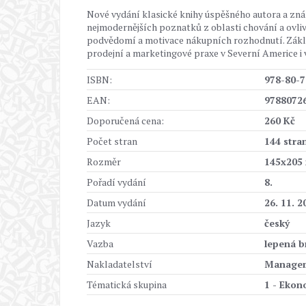
Nové vydání klasické knihy úspěšného autora a z
nejmodernějších poznatků z oblasti chování a ovli
podvědomí a motivace nákupních rozhodnutí. Základn
prodejní a marketingové praxe v Severní Americe i 
ISBN:
978-80-7
EAN:
9788072
Doporučená cena:
260 Kč
Počet stran
144 stra
Rozměr
145x205
Pořadí vydání
8.
Datum vydání
26. 11. 2
Jazyk
český
Vazba
lepená b
Nakladatelství
Managem
Tématická skupina
1 - Ekon