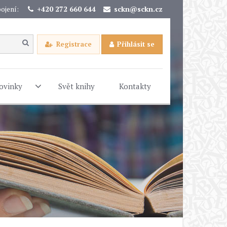
ojení:
+420 272 660 644
sckn@sckn.cz
Registrace
Přihlásit se
ovinky
Svět knihy
Kontakty