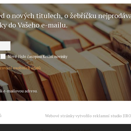
ed o nových titulech, o žebříčku nejprodáv
nky do Vašeho e-mailu.
Nové číslo časopisu Knižní novinky
acování osobních údajů
ši e-mailovou adresu.
ů
Webové stránky vytvořilo reklamní studio
JIR
Zpracování osobních údajů