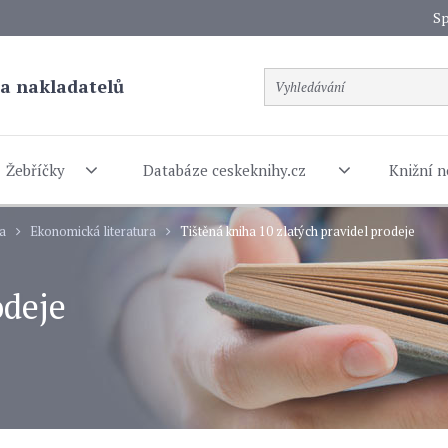
Sp
a nakladatelů
Žebříčky
Databáze ceskeknihy.cz
Knižní n
ra
Ekonomická literatura
Tištěná kniha 10 zlatých pravidel prodeje
odeje