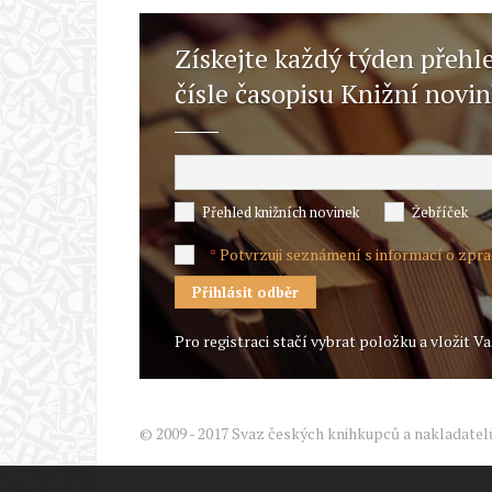
Získejte každý týden přehl
čísle časopisu Knižní novi
Přehled knižních novinek
Žebříček
Potvrzuji seznámení s informací o zpr
*
Pro registraci stačí vybrat položku a vložit Va
© 2009 - 2017 Svaz českých knihkupců a nakladatel