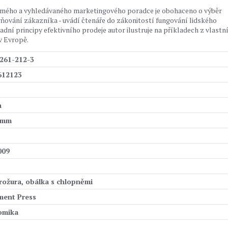
námého a vyhledávaného marketingového poradce je obohaceno o výběr
vňování zákazníka - uvádí čtenáře do zákonitostí fungování lidského
í principy efektivního prodeje autor ilustruje na příkladech z vlastn
v Evropě.
261-212-3
612123
n
 mm
009
rožura, obálka s chlopněmi
ent Press
omika