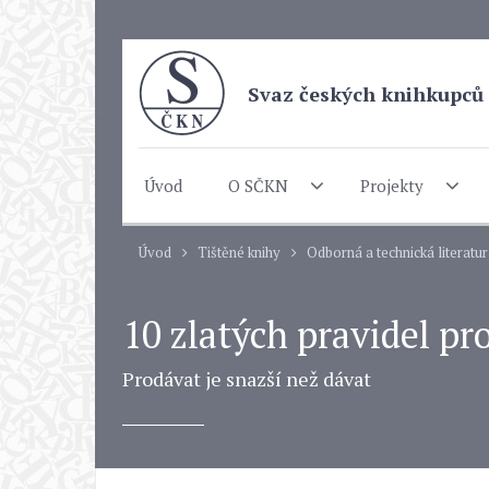
Svaz českých knihkupců 
Úvod
O SČKN
Projekty
Úvod
Tištěné knihy
Odborná a technická literatu
10 zlatých pravidel pr
Prodávat je snazší než dávat