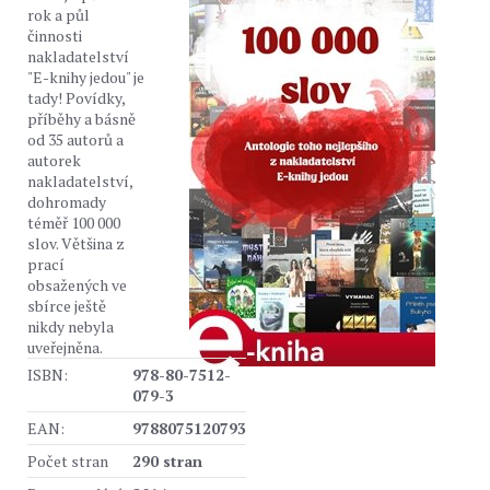
rok a půl
činnosti
nakladatelství
"E-knihy jedou" je
tady! Povídky,
příběhy a básně
od 35 autorů a
autorek
nakladatelství,
dohromady
téměř 100 000
slov. Většina z
prací
obsažených ve
sbírce ještě
nikdy nebyla
uveřejněna.
ISBN:
978-80-7512-
079-3
EAN:
9788075120793
Počet stran
290 stran