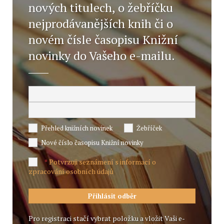
nových titulech, o žebříčku
nejprodávanějších knih či o
novém čísle časopisu Knižní
novinky do Vašeho e-mailu.
Přehled knižních novinek
Žebříček
Nové číslo časopisu Knižní novinky
Potvrzuji seznámení s informací o
*
zpracování osobních údajů
Pro registraci stačí vybrat položku a vložit Vaši e-