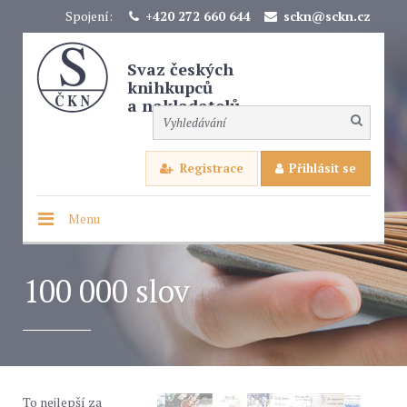
Spojení:
+420 272 660 644
sckn@sckn.cz
Svaz českých
knihkupců
a nakladatelů
Registrace
Přihlásit se
Menu
100 000 slov
To nejlepší za