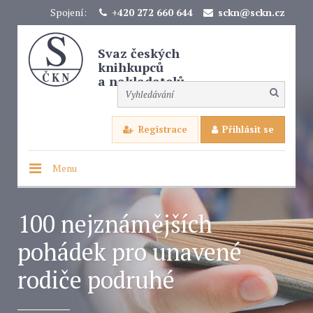
Spojení:
+420 272 660 644
sckn@sckn.cz
Svaz českých
knihkupců
a nakladatelů
Registrace
Přihlásit se
Menu
100 nejznámějších
pohádek pro unavené
rodiče podruhé