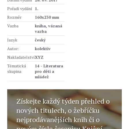
Pořadí vydání
1.
Rozměr
160x230 mm
Vazba
kniha, vázaná
vazba
Jazyk
český
Autor:
kolektiv
Nakladatelství
XYZ
Tématická
14 - Literatura
skupina
pro děti a
mládež
Získejte každý týden přehled o
nových titulech, o žebříčku
nejprodávanějších knih či o
novém čísle časopisu Knižní