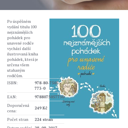
Po úspěšném
vydání titulu 100
nejznámějších
pohádek pro
unavené rodiče
vychází další
ilustrovaná kniha
pohádek, která je
určena všem
utahaným
rodičům.
ISBN:
978-80-7505-
773-0
EAN:
9788075057730
Doporučená
249 Kč
cena:
Počet stran
224 stran
Datum vydání
28. 09. 2017