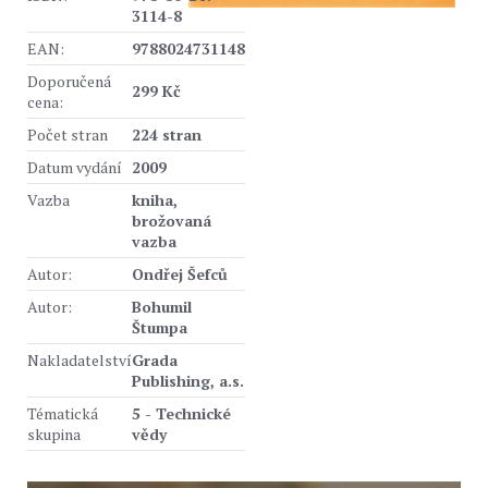
3114-8
EAN:
9788024731148
Doporučená
299 Kč
cena:
Počet stran
224 stran
Datum vydání
2009
Vazba
kniha,
brožovaná
vazba
Autor:
Ondřej Šefců
Autor:
Bohumil
Štumpa
Nakladatelství
Grada
Publishing, a.s.
Tématická
5 - Technické
skupina
vědy