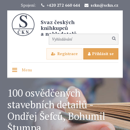
Spojení:
+420 272 660 644
sckn@sckn.cz
Svaz českých
knihkupců
a nakladatelů
Registrace
Přihlásit se
Menu
100 osvědčených
stavebních detailů -
Ondřej Šefců, Bohumil
Štumpa