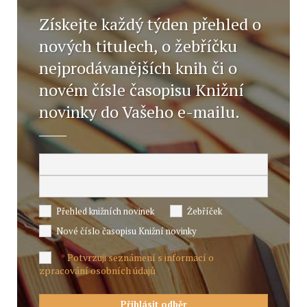
Získejte každý týden přehled o
nových titulech, o žebříčku
nejprodávanějších knih či o
novém čísle časopisu Knižní
novinky do Vašeho e-mailu.
Přehled knižních novinek
Žebříček
Nové číslo časopisu Knižní novinky
Potvrzuji seznámení s informací o
*
zpracování osobních údajů