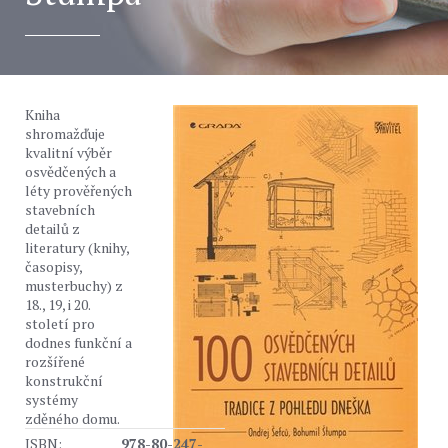
Kniha
shromažďuje
kvalitní výběr
osvědčených a
léty prověřených
stavebních
detailů z
literatury (knihy,
časopisy,
musterbuchy) z
18., 19, i 20.
století pro
dodnes funkční a
rozšířené
konstrukční
systémy
zděného domu.
ISBN:
978-80-247-