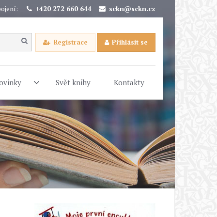
ojení:
+420 272 660 644
sckn@sckn.cz
Registrace
Přihlásit se
ovinky
Svět knihy
Kontakty