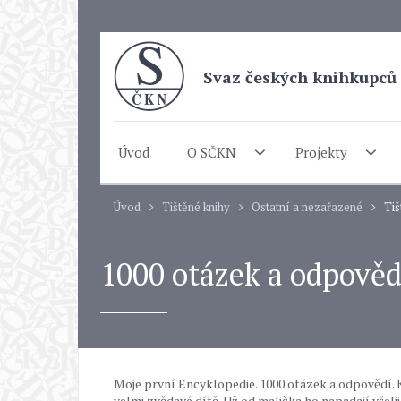
Svaz českých knihkupců 
Úvod
O SČKN
Projekty
Úvod
Tištěné knihy
Ostatní a nezařazené
Tiš
1000 otázek a odpověd
Moje první Encyklopedie. 1000 otázek a odpovědí. K
velmi zvědavé dítě. Už od malička ho napadají všelij