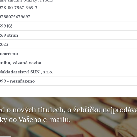
978-80-7567-969-7
9788075679697
599 Kč
269 stran
2023
neurčeno
kniha, vázaná vazba
Nakladatelství SUN , s.r.o.
999 - nezařazeno
ed o nových titulech, o žebříčku nejprodáv
nky do Vašeho e-mailu.