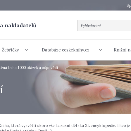
Sp
a nakladatelů
Žebříčky
Databáze ceskeknihy.cz
Knižní n
těná kniha 1000 otázek a odpovědí
í
niha, která vysvětlí skoro vše. Luxusní dětská XL encyklopedie. Theo je
aké záludné otázky : Proč...?