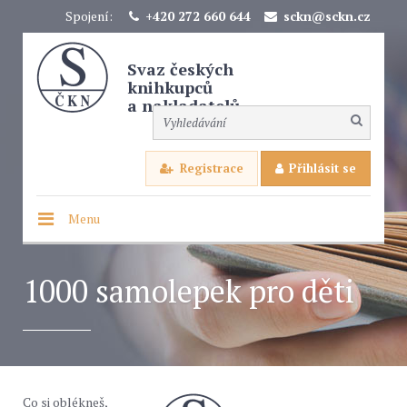
Spojení:
+420 272 660 644
sckn@sckn.cz
Svaz českých
knihkupců
a nakladatelů
Registrace
Přihlásit se
Menu
1000 samolepek pro děti
Co si oblékneš,