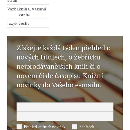
stran
Vazba
kniha, vázaná
vazba
Jazyk
český
Získejte každý týden přehled o
nových titulech, o žebříčku
nejprodávanějších knih či o
novém čísle časopisu Knižní
novinky do Vašeho e-mailu.
Přehled knižních novinek
Žebříček