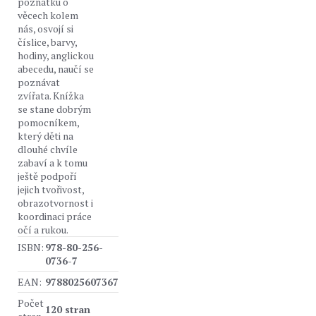
poznatku o
věcech kolem
nás, osvojí si
číslice, barvy,
hodiny, anglickou
abecedu, naučí se
poznávat
zvířata. Knížka
se stane dobrým
pomocníkem,
který děti na
dlouhé chvíle
zabaví a k tomu
ještě podpoří
jejich tvořivost,
obrazotvornost i
koordinaci práce
očí a rukou.
ISBN:
978-80-256-
0736-7
EAN:
9788025607367
Počet
120 stran