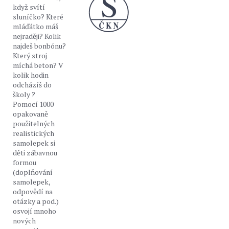
když svítí
sluníčko? Které
mláďátko máš
nejraději? Kolik
najdeš bonbónu?
Který stroj
míchá beton? V
kolik hodin
odcházíš do
školy ?
Pomocí 1000
opakovaně
použitelných
realistických
samolepek si
děti zábavnou
formou
(doplňování
samolepek,
odpovědí na
otázky a pod.)
osvojí mnoho
nových