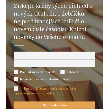
Získejte každý týden přehled o
nových titulech, o žebříčku
nejprodávanějších knih či o
novém čísle časopisu Knižní
novinky do Vašeho e-mailu.
Přehled knižních novinek
Žebříček
Nové číslo časopisu Knižní novinky
Potvrzuji seznámení s informací o
*
zpracování osobních údajů