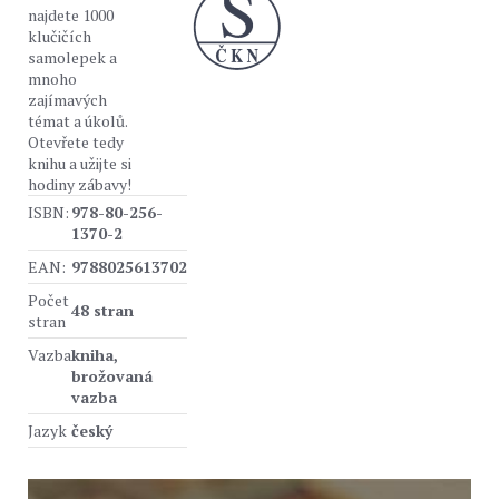
najdete 1000
klučičích
samolepek a
mnoho
zajímavých
témat a úkolů.
Otevřete tedy
knihu a užijte si
hodiny zábavy!
ISBN:
978-80-256-
1370-2
EAN:
9788025613702
Počet
48 stran
stran
Vazba
kniha,
brožovaná
vazba
Jazyk
český