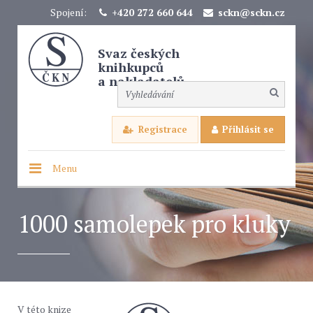
Spojení:
+420 272 660 644
sckn@sckn.cz
Svaz českých
knihkupců
a nakladatelů
Registrace
Přihlásit se
Menu
1000 samolepek pro kluky
V této knize