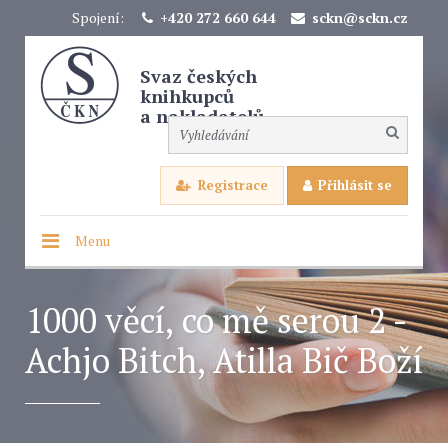
Spojení:
+420 272 660 644
sckn@sckn.cz
Svaz českých
knihkupců
a nakladatelů
Registrace
Přihlásit se
Menu
1000 věcí, co mě serou 2 -
Achjo Bitch, Atilla Bič Boží