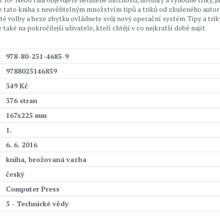
 tato kniha s neuvěřitelným množstvím tipů a triků od zkušeného autor
yté volby a beze zbytku ovládnete svůj nový operační systém. Tipy a trik
aké na pokročilejší uživatele, kteří chtějí v co nejkratší době najít
978-80-251-4685-9
9788025146859
349 Kč
376 stran
167x225 mm
1.
6. 6. 2016
kniha, brožovaná vazba
český
Computer Press
5 - Technické vědy