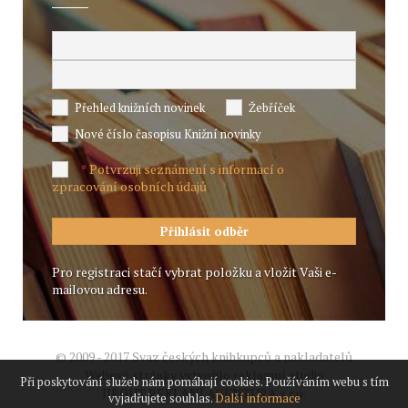
Přehled knižních novinek
Žebříček
Nové číslo časopisu Knižní novinky
Potvrzuji seznámení s informací o
*
zpracování osobních údajů
Pro registraci stačí vybrat položku a vložit Vaši e-
mailovou adresu.
© 2009 - 2017 Svaz českých knihkupců a nakladatelů
Webové stránky vytvořilo reklamní studio
Při poskytování služeb nám pomáhají cookies. Používáním webu s tím
JIROUT REKLANÍ AGENTURA s.r.o.
vyjadřujete souhlas.
Další informace