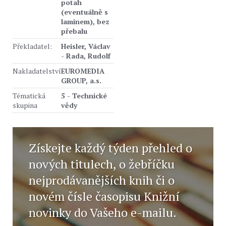
potah
(eventuálně s
laminem), bez
přebalu
Překladatel:
Heisler, Václav
- Rada, Rudolf
Nakladatelství
EUROMEDIA
GROUP, a.s.
Tématická
5 - Technické
skupina
vědy
Získejte každý týden přehled o
nových titulech, o žebříčku
nejprodávanějších knih či o
novém čísle časopisu Knižní
novinky do Vašeho e-mailu.