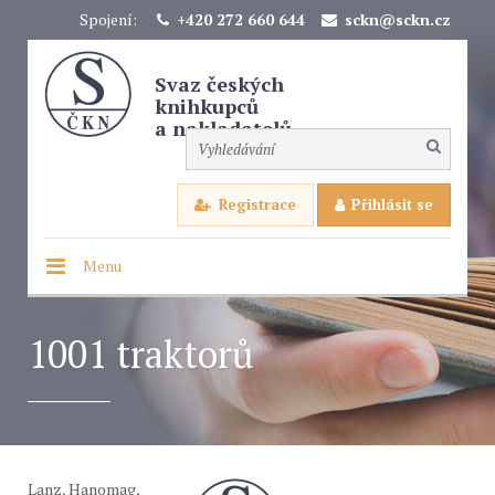
Spojení:
+420 272 660 644
sckn@sckn.cz
Svaz českých
knihkupců
a nakladatelů
Registrace
Přihlásit se
Menu
1001 traktorů
Lanz, Hanomag,