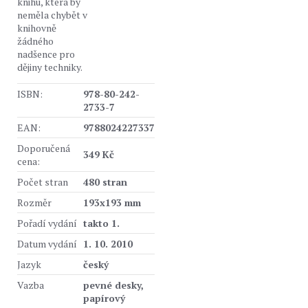
knihu, která by
neměla chybět v
knihovně
žádného
nadšence pro
dějiny techniky.
ISBN:
978-80-242-
2733-7
EAN:
9788024227337
Doporučená
349 Kč
cena:
Počet stran
480 stran
Rozměr
193x193 mm
Pořadí vydání
takto 1.
Datum vydání
1. 10. 2010
Jazyk
český
Vazba
pevné desky,
papírový