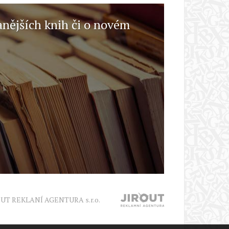
anějších knih či o novém
OUT REKLANÍ AGENTURA s.r.o.