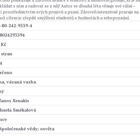
kládat s ním a radovat se z něj! Autor se dlouhá léta věnuje své vášni –
í prostřednictvím svých projevů a psaní. Zároveň intenzivně pracuje na
hož cílem je zlepšit smýšlení studentů o hodnotách a sebepoznání.
-80-242-9339-4
8024293394
 Kč
 stran
4
rčeno
ha, vázaná vazba
ký
fanos Xenakis
haela Smékalová
nce
 Společenské vědy; osvěta