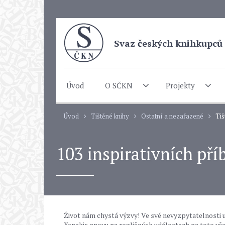
Svaz českých knihkupců 
Úvod
O SČKN
Projekty
Úvod
Tištěné knihy
Ostatní a nezařazené
Tiš
103 inspirativních pří
Život nám chystá výzvy! Ve své nevyzpytatelnosti um
Xenakis znovu na rozličných událostech na toto vše