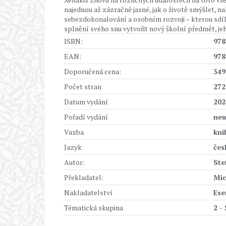
najednou až zázračně jasné, jak o životě smýšlet, na
sebezdokonalování a osobním rozvoji – kterou sdíl
splnění svého snu vytvořit nový školní předmět, je
ISBN:
978
EAN:
978
Doporučená cena:
349
Počet stran
272
Datum vydání
202
Pořadí vydání
neu
Vazba
kni
Jazyk
čes
Autor:
Ste
Překladatel:
Mic
Nakladatelství
Ese
Tématická skupina
2 -