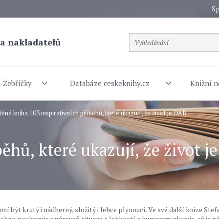
Sp
a nakladatelů
Žebříčky
Databáze ceskeknihy.cz
Knižní n
těná kniha 103 inspirativních příběhů, které ukazují, že život je DAR
běhů, které ukazují, že život j
í být krutý i nádherný, složitý i lehce plynoucí. Ve své další knize Ste
chno poukazuje a zároveň situace s lehkostí a humorem glosuje, až je 