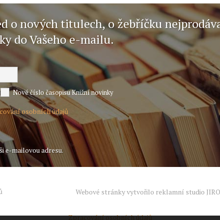
ed o nových titulech, o žebříčku nejprodáv
nky do Vašeho e-mailu.
Nové číslo časopisu Knižní novinky
acování osobních údajů
ši e-mailovou adresu.
ů
Webové stránky vytvořilo reklamní studio
JIR
Zpracování osobních údajů