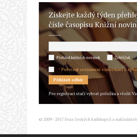
Získejte každý týden přehl
čísle časopisu Knižní novi
Přehled knižních novinek
Žebříček
Potvrzuji seznámení s informací o zpr
*
Pro registraci stačí vybrat položku a vložit Va
© 2009 - 2017 Svaz českých knihkupců a nakladatel