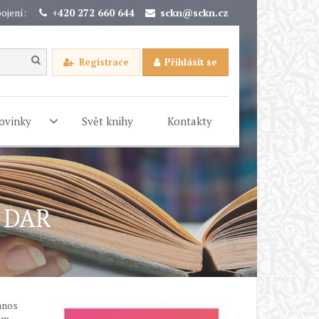
ojení:
+420 272 660 644
sckn@sckn.cz
Registrace
Přihlásit se
ovinky
Svět knihy
Kontakty
e DAR
fanos
nám