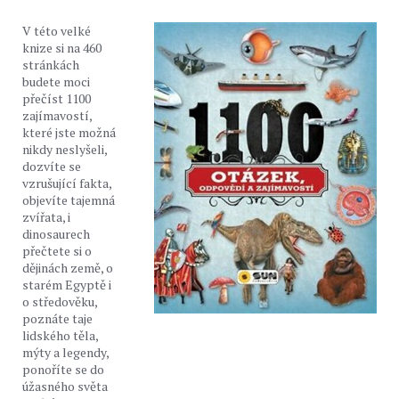
V této velké
knize si na 460
stránkách
budete moci
přečíst 1100
zajímavostí,
které jste možná
nikdy neslyšeli,
dozvíte se
vzrušující fakta,
objevíte tajemná
zvířata, i
dinosaurech
přečtete si o
dějinách země, o
starém Egyptě i
o středověku,
poznáte taje
lidského těla,
mýty a legendy,
ponoříte se do
úžasného světa