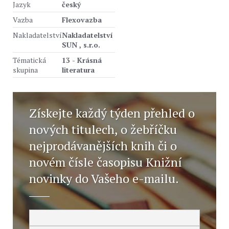
Jazyk
český
Vazba
Flexovazba
Nakladatelství
Nakladatelství
SUN , s.r.o.
Tématická
13 - Krásná
skupina
literatura
Získejte každý týden přehled o
nových titulech, o žebříčku
nejprodávanějších knih či o
novém čísle časopisu Knižní
novinky do Vašeho e-mailu.