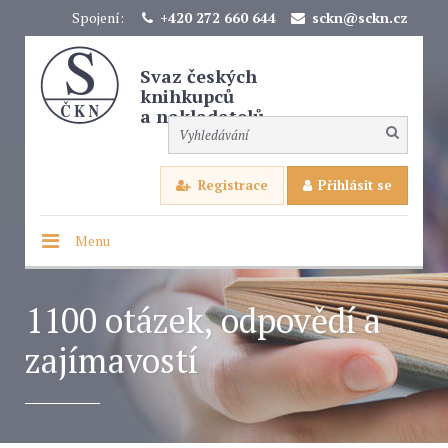
Spojení:
+420 272 660 644
sckn@sckn.cz
Svaz českých
knihkupců
a nakladatelů
Registrace
Přihlásit se
Menu
1100 otázek, odpovědí a
zajímavostí