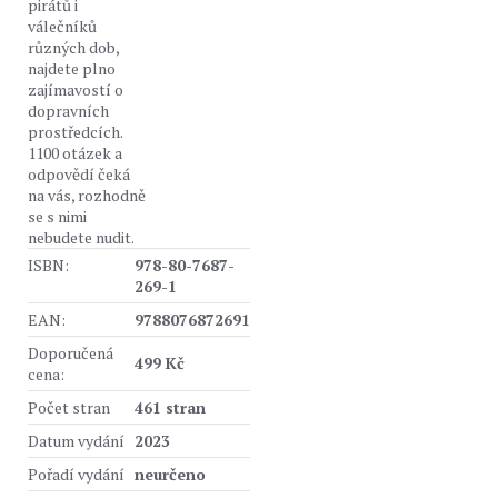
pirátů i
válečníků
různých dob,
najdete plno
zajímavostí o
dopravních
prostředcích.
1100 otázek a
odpovědí čeká
na vás, rozhodně
se s nimi
nebudete nudit.
ISBN:
978-80-7687-
269-1
EAN:
9788076872691
Doporučená
499 Kč
cena:
Počet stran
461 stran
Datum vydání
2023
Pořadí vydání
neurčeno