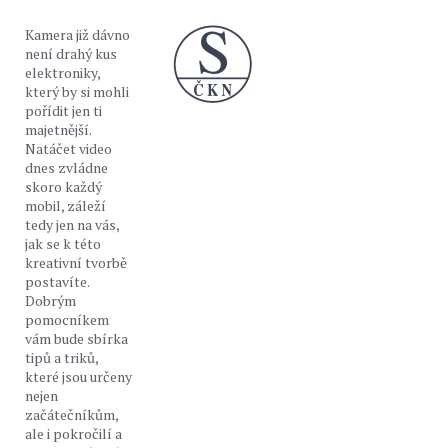
Kamera již dávno
není drahý kus
elektroniky,
který by si mohli
pořídit jen ti
majetnější.
Natáčet video
dnes zvládne
skoro každý
mobil, záleží
tedy jen na vás,
jak se k této
kreativní tvorbě
postavíte.
Dobrým
pomocníkem
vám bude sbírka
tipů a triků,
které jsou určeny
nejen
začátečníkům,
ale i pokročilí a