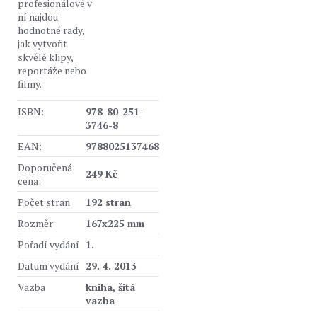
profesionálové v
ní najdou
hodnotné rady,
jak vytvořit
skvělé klipy,
reportáže nebo
filmy.
ISBN:
978-80-251-
3746-8
EAN:
9788025137468
Doporučená
249 Kč
cena:
Počet stran
192 stran
Rozměr
167x225 mm
Pořadí vydání
1.
Datum vydání
29. 4. 2013
Vazba
kniha, šitá
vazba