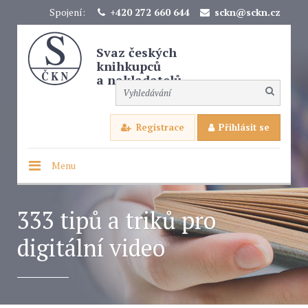
Spojení:
+420 272 660 644
sckn@sckn.cz
Svaz českých
knihkupců
a nakladatelů
Registrace
Přihlásit se
Menu
333 tipů a triků pro
digitální video