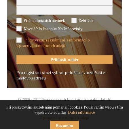
Přehled knižních novinek
Žebříček
Nové číslo časopisu Knižní novinky
Potvrzuji seznámení s informací o
*
zpracování osobních údajů
Pro registraci stačí vybrat položku a vložit Vaši e-
mailovou adresu.
© 2009 - 2017 Svaz českých knihkupců a nakladatelů
Webové stránky vytvořilo reklamní studio
Při poskytování služeb nám pomáhají cookies. Používáním webu s tím
JIROUT REKLANÍ AGENTURA s.r.o.
vyjadřujete souhlas.
Další informace
Zpracování osobních údajů
Rozumím