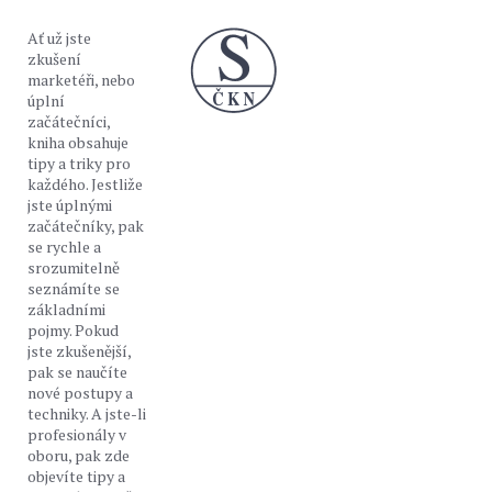
Ať už jste
zkušení
marketéři, nebo
úplní
začátečníci,
kniha obsahuje
tipy a triky pro
každého. Jestliže
jste úplnými
začátečníky, pak
se rychle a
srozumitelně
seznámíte se
základními
pojmy. Pokud
jste zkušenější,
pak se naučíte
nové postupy a
techniky. A jste-li
profesionály v
oboru, pak zde
objevíte tipy a