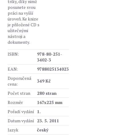
triky, díky nimž
posunete svou
práci na vyšší
úroveň. Ke knize
je přiložené CD s
užitečnými
nástroji a
dokumenty.
ISBN:
978-80-251-
3402-3
EAN:
9788025134023
Doporučená
349 Kč
cena:
Počet stran
280 stran
Rozměr
167x225 mm
Pořadí vydání
1.
Datum vydání
23. 5. 2011
Jazyk
český