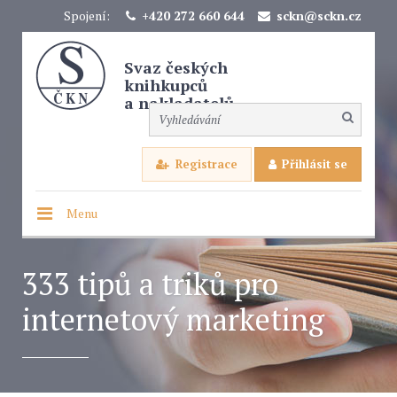
Spojení:
+420 272 660 644
sckn@sckn.cz
Svaz českých
knihkupců
a nakladatelů
Registrace
Přihlásit se
Menu
333 tipů a triků pro
internetový marketing