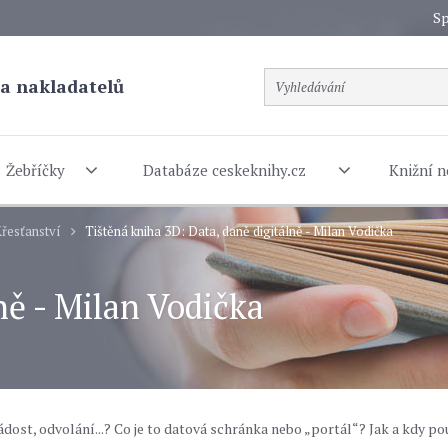
Sp
a nakladatelů
Žebříčky
Databáze ceskeknihy.cz
Knižní n
řesťanství
Tištěná kniha 3D: Data, daně digitálně - Milan Vodička
ně - Milan Vodička
žádost, odvolání...? Co je to datová schránka nebo „portál“? Jak a kdy po