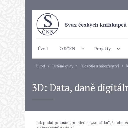
Svaz českých knihkupců 
Úvod
O SČKN
Projekty
Úvod
Tištěné knihy
Filozofie a náboženství
K
3D: Data, daně digitál
Jak podat přiznání, přehled na „sociálku“, žalobu, 
elektronický podpis?