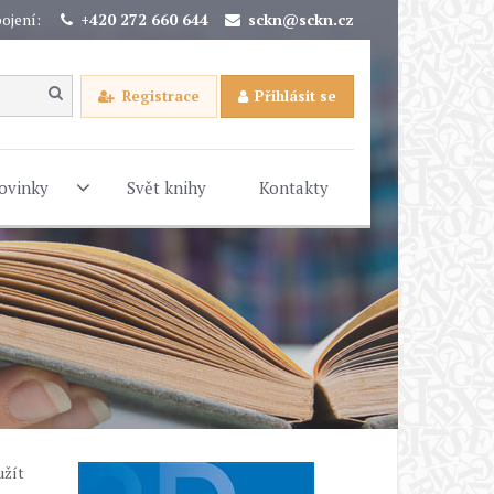
ojení:
+420 272 660 644
sckn@sckn.cz
Registrace
Přihlásit se
ovinky
Svět knihy
Kontakty
užít