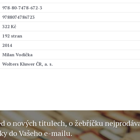
978-80-7478-672-3
9788074786723
322 Kč
192 stran
2014
Milan Vodička
Wolters Kluwer ČR, a. s.
ed o nových titulech, o žebříčku nejprodáv
nky do Vašeho e-mailu.