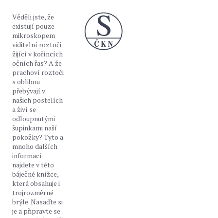
Věděli jste, že
existují pouze
mikroskopem
viditelní roztoči
žijící v koříncích
očních řas? A že
prachoví roztoči
s oblibou
přebývají v
našich postelích
a živí se
odloupnutými
šupinkami naší
pokožky? Tyto a
mnoho dalších
informací
najdete v této
báječné knížce,
která obsahuje i
trojrozměrné
brýle. Nasaďte si
je a připravte se