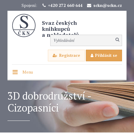
Spojení:
+420 272 660 644
sckn@sckn.cz
Svaz českých
knihkupců
a nakladatelů
Registrace
Přihlásit se
Menu
3D dobrodružství -
Cizopasníci