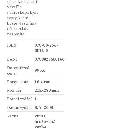
na setkání „tváří
v tvář“ s
mikroskopickými
tvory, které
byste vlastníma
očima nikdy
nespatřili!
ISBN:
978-80-256-
0016-0
EAN:
9788025600160
Doporučená
99 Kč
cena:
Počet stran
16 stran
Rozměr
215x280 mm
Pořadí vydání
1.
Datum vydání
8. 9. 2008
Vazba
kniha,
brožovaná
vazba